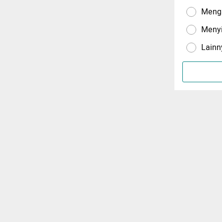
Menga
Meny
Lainn