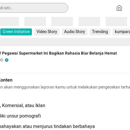
Loading
Loading
Loading
Loading
Loading
Green Initiative
Video Story
Audio Story
Trending
kumpar
! Pegawai Supermarket Ini Bagikan Rahasia Biar Belanja Hemat
OD
Konten
n akan menggunakan laporan kamu untuk melakukan pengecekan terh
 Komersial, atau Iklan
iki unsur pornografi
hayakan atau menjurus tindakan berbahaya