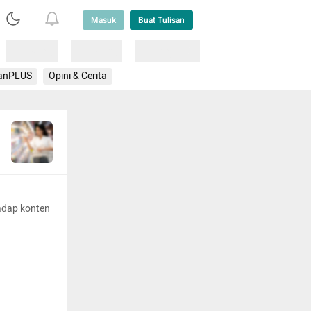
Masuk
Buat Tulisan
Loading
Loading
Lainnya
anPLUS
Opini & Cerita
adap konten