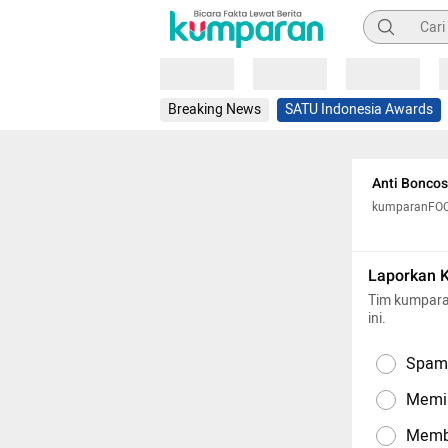
Pencarian
Loading
Loading
Loading
Breaking News
SATU Indonesia Awards
Anti Boncos
kumparanFO
Laporkan 
Tim kumpara
ini.
Spam,
Memil
Memba