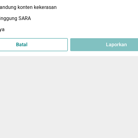
ndung konten kekerasan
inggung SARA
ya
Batal
Laporkan