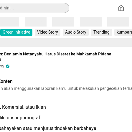
Loading
Loading
Loading
Loading
Loading
Green Initiative
Video Story
Audio Story
Trending
kumpar
s: Benjamin Netanyahu Harus Diseret ke Mahkamah Pidana
al
WS
Konten
n akan menggunakan laporan kamu untuk melakukan pengecekan terh
 Komersial, atau Iklan
iki unsur pornografi
hayakan atau menjurus tindakan berbahaya