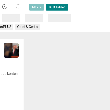
Masuk
Buat Tulisan
Loading
Loading
Lainnya
anPLUS
Opini & Cerita
adap konten