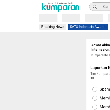
Pencarian
Loading
Loading
Loading
Breaking News
SATU Indonesia Awards
Anwar Abba
Internasion
kumparanNE
Laporkan 
Tim kumpara
ini.
Spam,
Memil
Memba