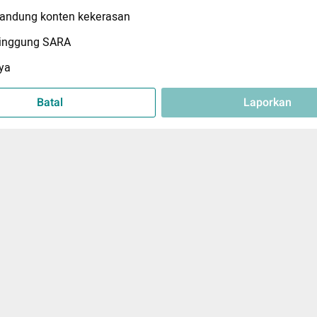
ndung konten kekerasan
inggung SARA
ya
Batal
Laporkan