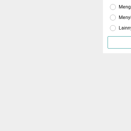
Menga
Meny
Lainn