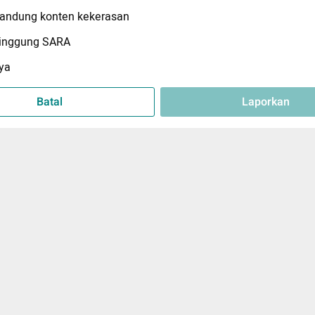
ndung konten kekerasan
inggung SARA
ya
Batal
Laporkan