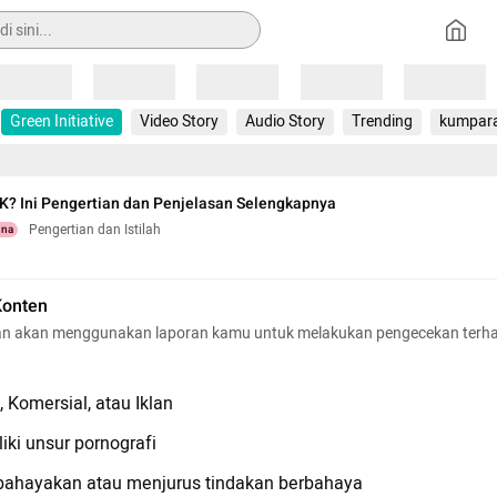
Loading
Loading
Loading
Loading
Loading
Green Initiative
Video Story
Audio Story
Trending
kumpar
K? Ini Pengertian dan Penjelasan Selengkapnya
Pengertian dan Istilah
una
Konten
n akan menggunakan laporan kamu untuk melakukan pengecekan terh
 Komersial, atau Iklan
iki unsur pornografi
hayakan atau menjurus tindakan berbahaya