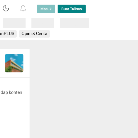
Masuk
Buat Tulisan
Loading
Loading
Lainnya
anPLUS
Opini & Cerita
adap konten