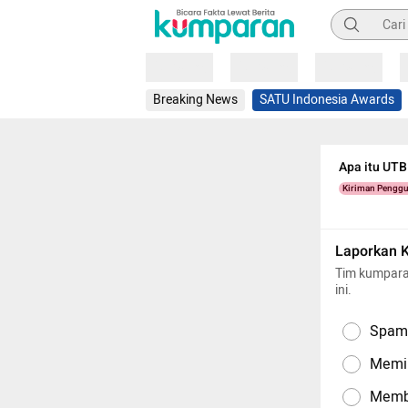
Pencarian
Loading
Loading
Loading
Breaking News
SATU Indonesia Awards
Apa itu UTB
Kiriman Pengg
Laporkan 
Tim kumpara
ini.
Spam,
Memil
Memba