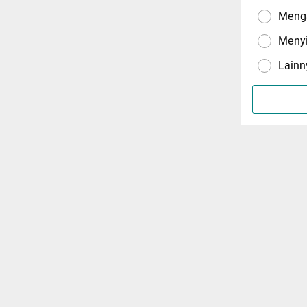
Menga
Meny
Lainn