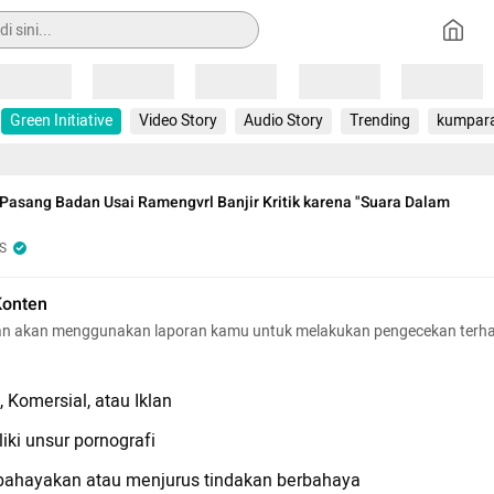
Loading
Loading
Loading
Loading
Loading
Green Initiative
Video Story
Audio Story
Trending
kumpar
Pasang Badan Usai Ramengvrl Banjir Kritik karena "Suara Dalam
S
Konten
n akan menggunakan laporan kamu untuk melakukan pengecekan terh
 Komersial, atau Iklan
iki unsur pornografi
hayakan atau menjurus tindakan berbahaya