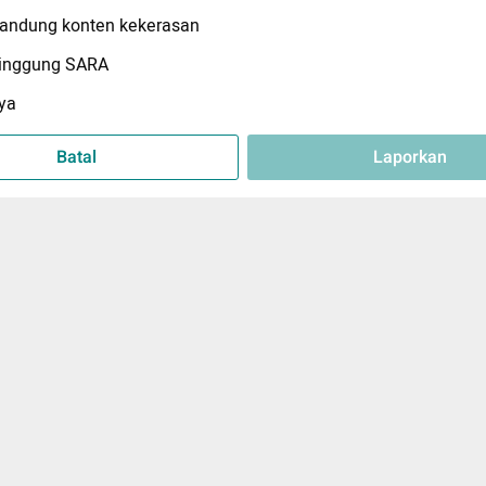
ndung konten kekerasan
inggung SARA
ya
Batal
Laporkan