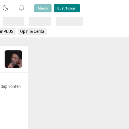
Masuk
Buat Tulisan
Loading
Loading
Lainnya
anPLUS
Opini & Cerita
adap konten