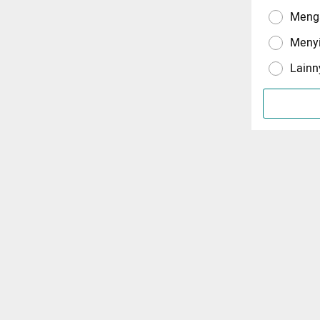
Menga
Meny
Lainn