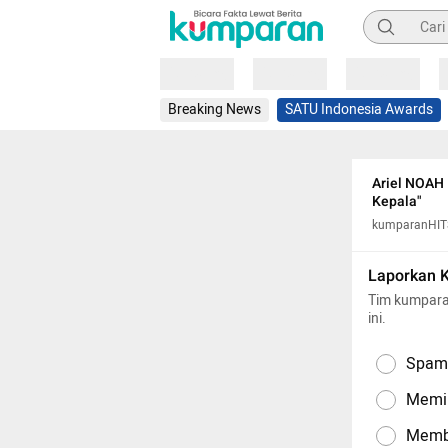
Pencarian
Loading
Loading
Loading
Breaking News
SATU Indonesia Awards
Ariel NOAH 
Kepala"
kumparanHIT
Laporkan 
Tim kumpara
ini.
Spam,
Memil
Memba