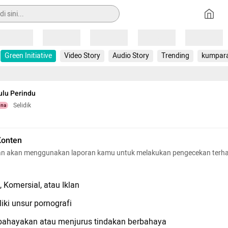
Loading
Loading
Loading
Loading
Loading
Green Initiative
Video Story
Audio Story
Trending
kumpar
ulu Perindu
Selidik
una
Konten
n akan menggunakan laporan kamu untuk melakukan pengecekan terh
 Komersial, atau Iklan
iki unsur pornografi
hayakan atau menjurus tindakan berbahaya