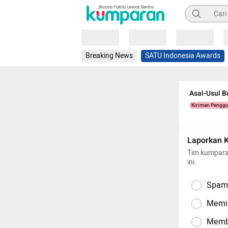
Pencarian
Loading
Loading
Loading
Breaking News
SATU Indonesia Awards
Asal-Usul B
Kiriman Pengg
Laporkan 
Tim kumpara
ini.
Spam,
Memil
Memba