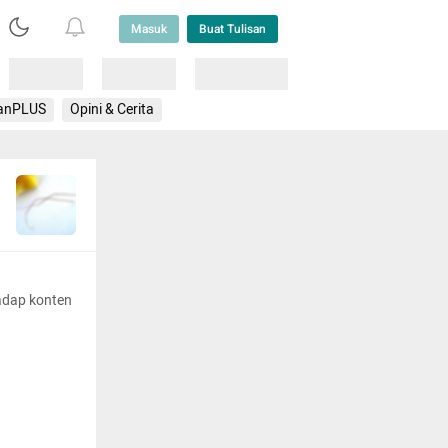
Masuk
Buat Tulisan
Loading
Loading
Lainnya
anPLUS
Opini & Cerita
adap konten