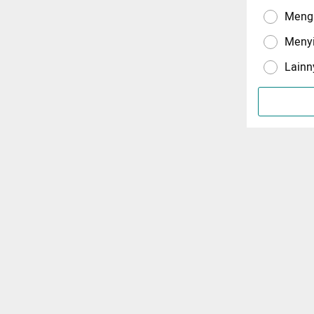
Menga
Meny
Lainn