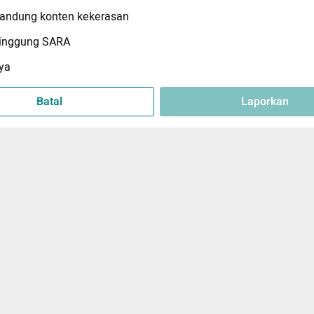
ndung konten kekerasan
inggung SARA
ya
Batal
Laporkan