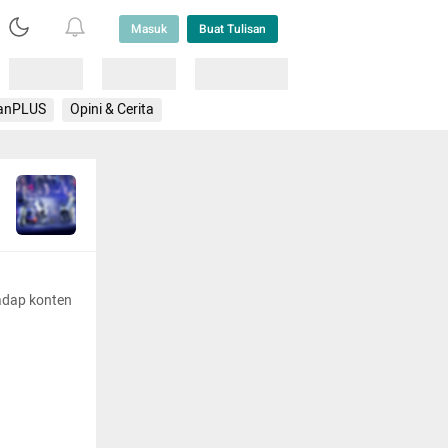
Masuk
Buat Tulisan
Loading
Loading
Lainnya
anPLUS
Opini & Cerita
adap konten