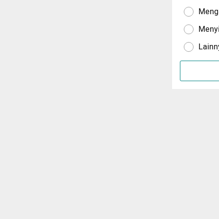
Menga
Meny
Lainn