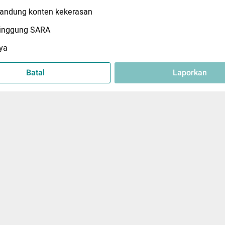
ndung konten kekerasan
inggung SARA
ya
Batal
Laporkan