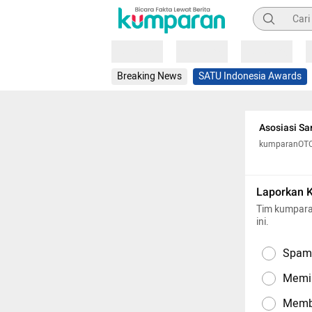
Pencarian
Loading
Loading
Loading
Breaking News
SATU Indonesia Awards
Asosiasi Sa
kumparanOT
Laporkan 
Tim kumpara
ini.
Spam,
Memil
Memba