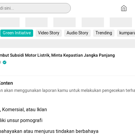
Loading
Loading
Loading
Loading
Loading
Green Initiative
Video Story
Audio Story
Trending
kumpar
mbut Subsidi Motor Listrik, Minta Kepastian Jangka Panjang
O
Konten
n akan menggunakan laporan kamu untuk melakukan pengecekan terh
 Komersial, atau Iklan
iki unsur pornografi
hayakan atau menjurus tindakan berbahaya