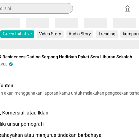
Loading
Loading
Loading
Loading
Loading
Green Initiative
Video Story
Audio Story
Trending
kumpar
 & Residences Gading Serpong Hadirkan Paket Seru Liburan Sekolah
AVEL
Konten
n akan menggunakan laporan kamu untuk melakukan pengecekan terh
 Komersial, atau Iklan
iki unsur pornografi
hayakan atau menjurus tindakan berbahaya