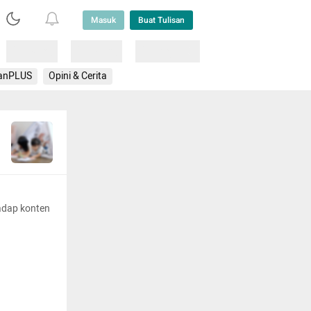
Masuk
Buat Tulisan
Loading
Loading
Lainnya
anPLUS
Opini & Cerita
adap konten