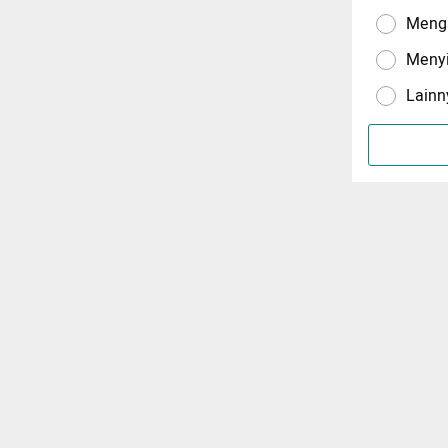
Menga
Meny
Lainn