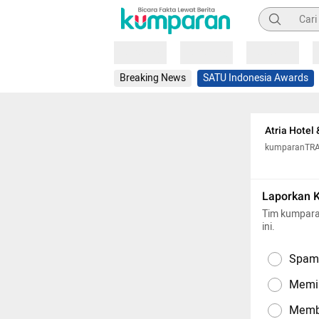
Pencarian
Loading
Loading
Loading
Breaking News
SATU Indonesia Awards
Atria Hotel
kumparanTR
Laporkan 
Tim kumpara
ini.
Spam,
Memil
Memba