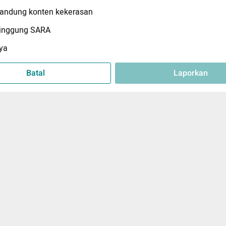
ndung konten kekerasan
inggung SARA
ya
Batal
Laporkan