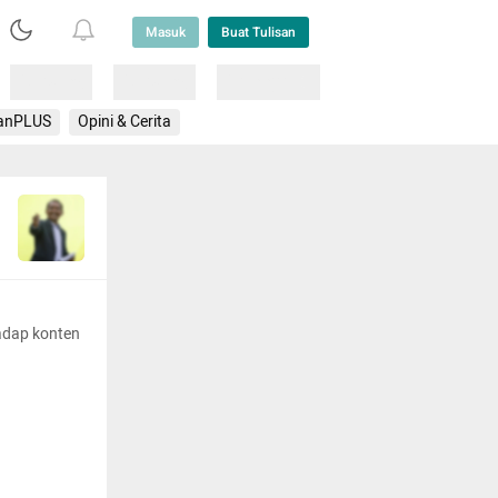
Masuk
Buat Tulisan
Loading
Loading
Lainnya
anPLUS
Opini & Cerita
adap konten