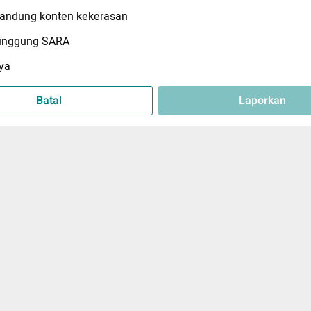
ndung konten kekerasan
inggung SARA
ya
Batal
Laporkan