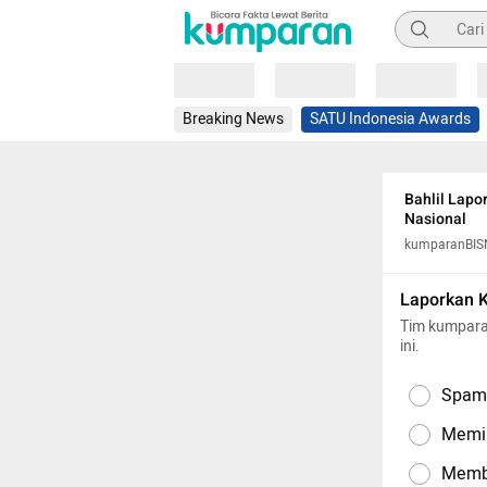
Pencarian
Loading
Loading
Loading
Breaking News
SATU Indonesia Awards
Bahlil Lap
Nasional
kumparanBIS
Laporkan 
Tim kumpara
ini.
Spam,
Memil
Memba