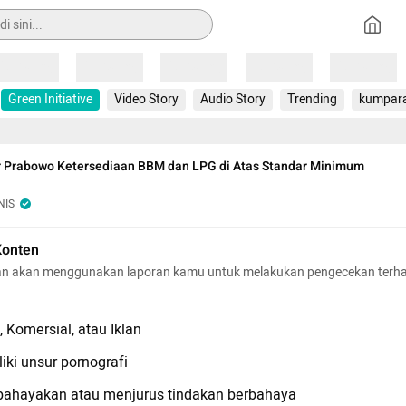
Loading
Loading
Loading
Loading
Loading
Green Initiative
Video Story
Audio Story
Trending
kumpar
or Prabowo Ketersediaan BBM dan LPG di Atas Standar Minimum
NIS
Konten
n akan menggunakan laporan kamu untuk melakukan pengecekan terh
 Komersial, atau Iklan
iki unsur pornografi
hayakan atau menjurus tindakan berbahaya