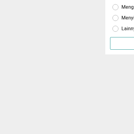
Menga
Meny
Lainn