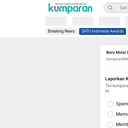
Pencarian
Loading
Loading
Loading
Breaking News
SATU Indonesia Awards
Baru Mulai 
kumparanBIS
Laporkan 
Tim kumpara
ini.
Spam,
Memil
Memba