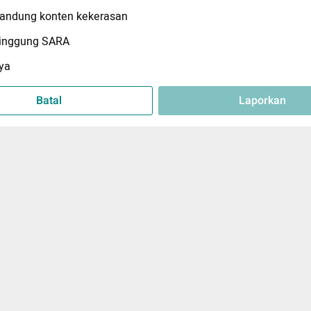
ndung konten kekerasan
inggung SARA
ya
Batal
Laporkan