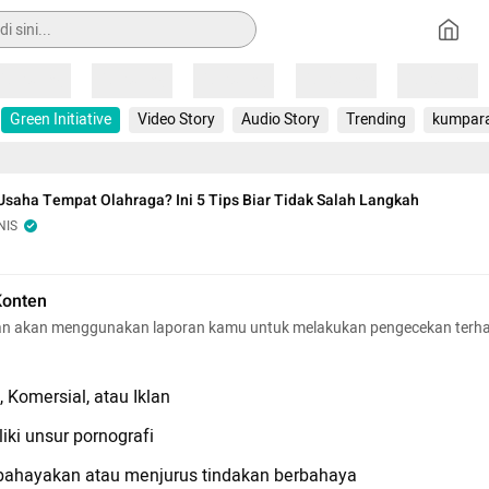
Loading
Loading
Loading
Loading
Loading
Green Initiative
Video Story
Audio Story
Trending
kumpar
Usaha Tempat Olahraga? Ini 5 Tips Biar Tidak Salah Langkah
NIS
Konten
n akan menggunakan laporan kamu untuk melakukan pengecekan terh
 Komersial, atau Iklan
iki unsur pornografi
hayakan atau menjurus tindakan berbahaya