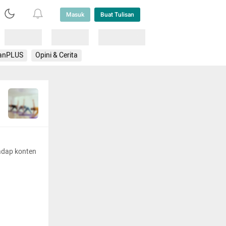
Masuk
Buat Tulisan
Loading
Loading
Lainnya
anPLUS
Opini & Cerita
adap konten