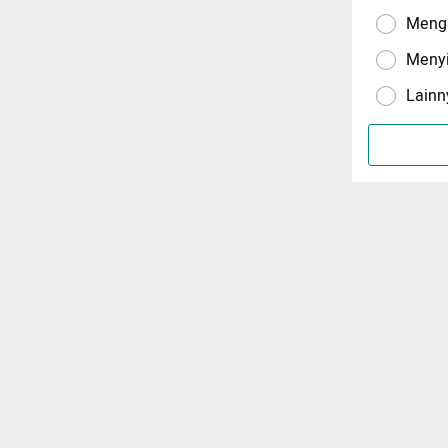
Menga
Meny
Lainn