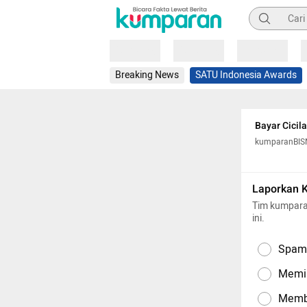
Pencarian
Loading
Loading
Loading
Breaking News
SATU Indonesia Awards
Bayar Cicila
kumparanBIS
Laporkan 
Tim kumpara
ini.
Spam,
Memil
Memba