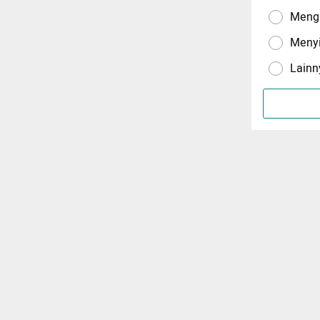
Menga
Meny
Lainn