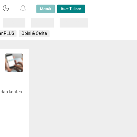
Masuk
Buat Tulisan
Loading
Loading
Lainnya
anPLUS
Opini & Cerita
adap konten