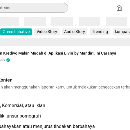
Loading
Loading
Loading
Loading
Loading
Green Initiative
Video Story
Audio Story
Trending
kumpar
n Kredivo Makin Mudah di Aplikasi Livin' by Mandiri, Ini Caranya!
NIS
Konten
n akan menggunakan laporan kamu untuk melakukan pengecekan terh
 Komersial, atau Iklan
iki unsur pornografi
hayakan atau menjurus tindakan berbahaya