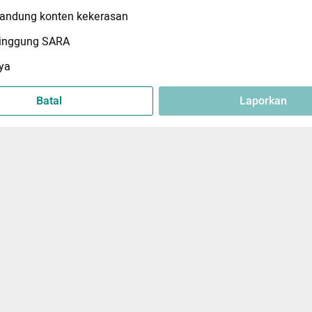
ndung konten kekerasan
inggung SARA
ya
Batal
Laporkan