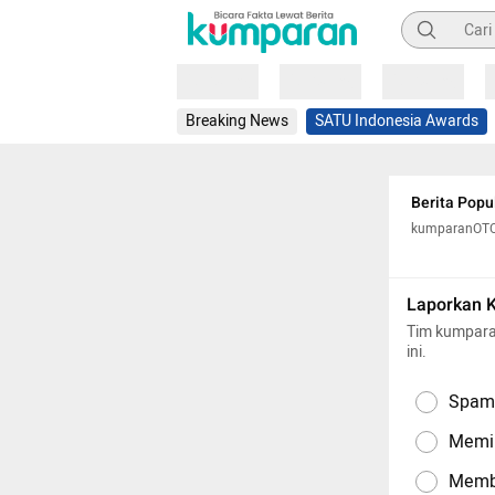
Pencarian
Loading
Loading
Loading
Breaking News
SATU Indonesia Awards
Berita Popu
kumparanOT
Laporkan 
Tim kumpara
ini.
Spam,
Memil
Memba