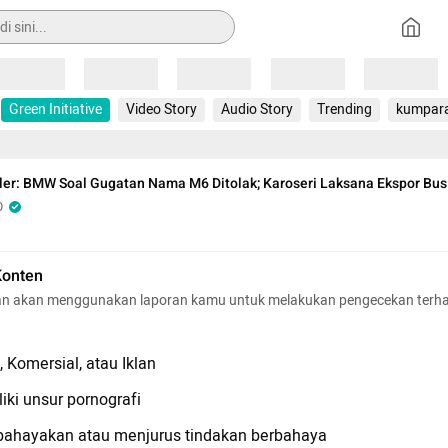
Loading
Loading
Loading
Loading
Loading
Green Initiative
Video Story
Audio Story
Trending
kumpar
ler: BMW Soal Gugatan Nama M6 Ditolak; Karoseri Laksana Ekspor Bus
O
Konten
n akan menggunakan laporan kamu untuk melakukan pengecekan terh
 Komersial, atau Iklan
iki unsur pornografi
hayakan atau menjurus tindakan berbahaya