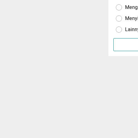
Menga
Meny
Lainn