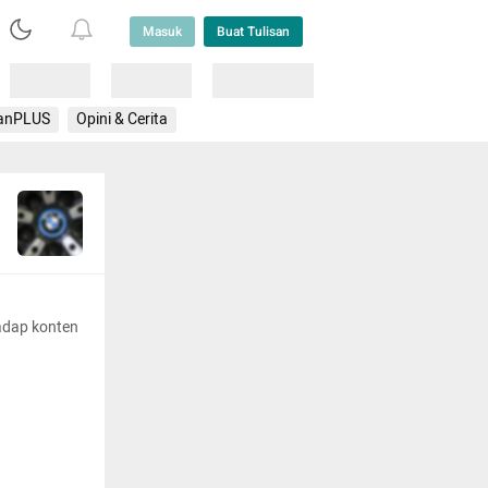
Masuk
Buat Tulisan
Loading
Loading
Lainnya
anPLUS
Opini & Cerita
adap konten