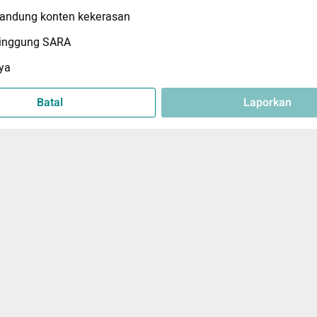
ndung konten kekerasan
inggung SARA
ya
Batal
Laporkan