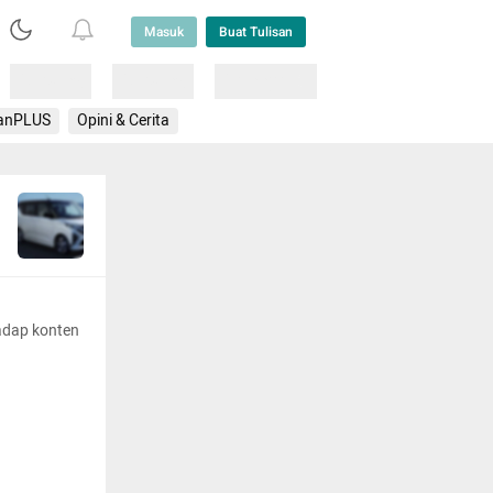
Masuk
Buat Tulisan
Loading
Loading
Lainnya
anPLUS
Opini & Cerita
adap konten