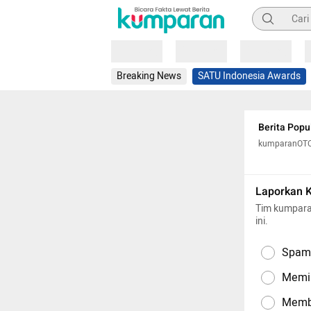
Pencarian
Loading
Loading
Loading
Breaking News
SATU Indonesia Awards
Berita Popu
kumparanOT
Laporkan 
Tim kumpara
ini.
Spam,
Memil
Memba