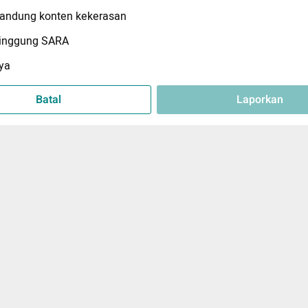
ndung konten kekerasan
inggung SARA
ya
Batal
Laporkan