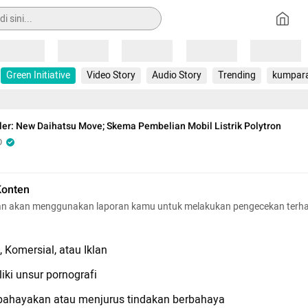
Loading
Loading
Loading
Loading
Loading
Green Initiative
Video Story
Audio Story
Trending
kumpar
ler: New Daihatsu Move; Skema Pembelian Mobil Listrik Polytron
O
Konten
n akan menggunakan laporan kamu untuk melakukan pengecekan terh
 Komersial, atau Iklan
iki unsur pornografi
hayakan atau menjurus tindakan berbahaya