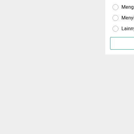
Menga
Meny
Lainn