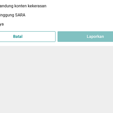
ndung konten kekerasan
inggung SARA
ya
Batal
Laporkan