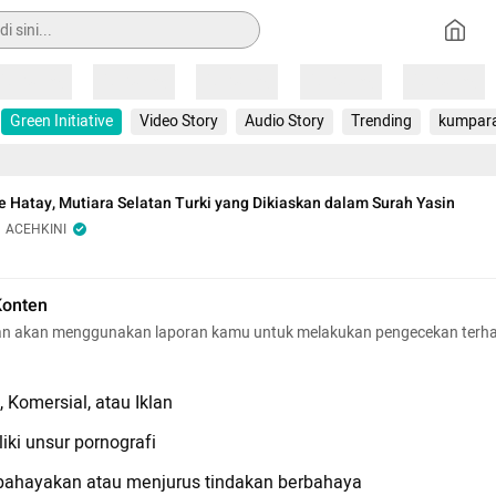
Loading
Loading
Loading
Loading
Loading
Green Initiative
Video Story
Audio Story
Trending
kumpar
e Hatay, Mutiara Selatan Turki yang Dikiaskan dalam Surah Yasin
ACEHKINI
Konten
n akan menggunakan laporan kamu untuk melakukan pengecekan terh
 Komersial, atau Iklan
iki unsur pornografi
hayakan atau menjurus tindakan berbahaya