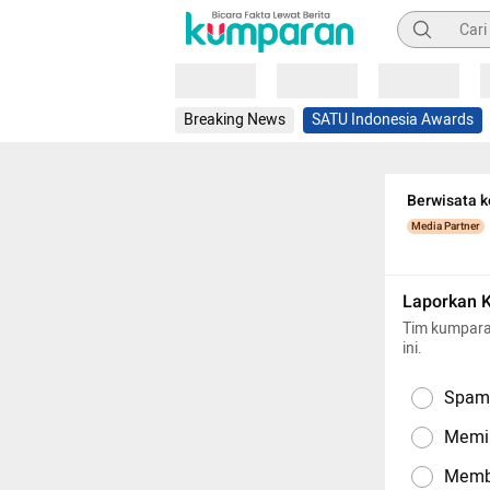
Pencarian
Loading
Loading
Loading
Breaking News
SATU Indonesia Awards
Berwisata k
Media Partner
Laporkan 
Tim kumpara
ini.
Spam,
Memil
Memba