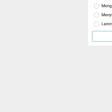
Menga
Meny
Lainn