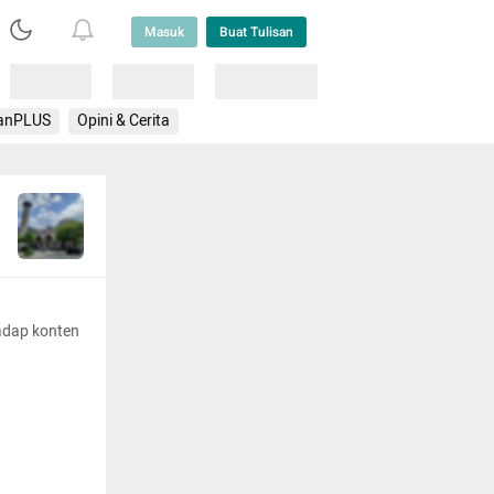
Masuk
Buat Tulisan
Loading
Loading
Lainnya
anPLUS
Opini & Cerita
adap konten