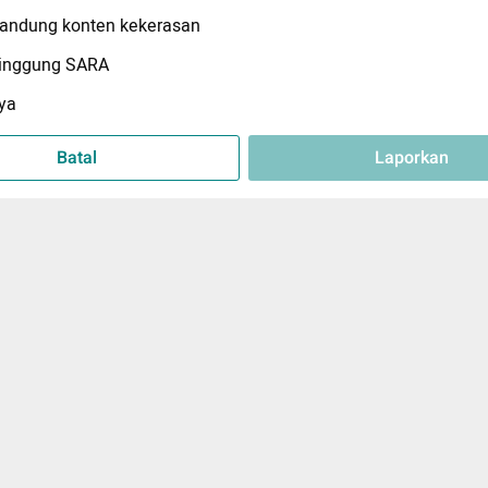
ndung konten kekerasan
inggung SARA
ya
Batal
Laporkan