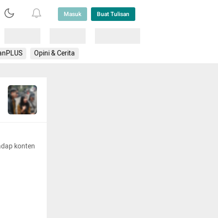
Masuk
Buat Tulisan
Loading
Loading
Lainnya
anPLUS
Opini & Cerita
adap konten