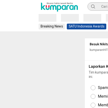
Pencarian
Loading
Loading
Loading
Breaking News
SATU Indonesia Awards
Besuk Nikit
kumparanHIT
Laporkan 
Tim kumpara
ini.
Spam,
Memil
Memba