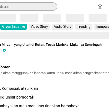
Loading
Loading
Loading
Loading
Loading
Green Initiative
Video Story
Audio Story
Trending
kumpar
a Mirzani yang Ultah di Rutan, Tessa Mariska: Mukanya Semringah
S
Konten
n akan menggunakan laporan kamu untuk melakukan pengecekan terh
 Komersial, atau Iklan
iki unsur pornografi
hayakan atau menjurus tindakan berbahaya