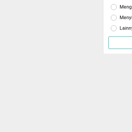
Menga
Meny
Lainn