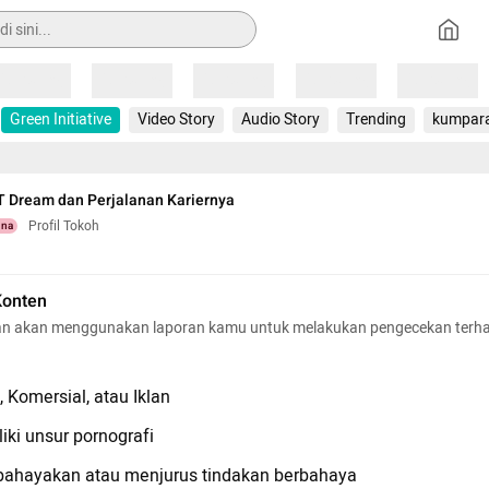
Loading
Loading
Loading
Loading
Loading
Green Initiative
Video Story
Audio Story
Trending
kumpar
T Dream dan Perjalanan Kariernya
Profil Tokoh
una
Konten
n akan menggunakan laporan kamu untuk melakukan pengecekan terh
 Komersial, atau Iklan
iki unsur pornografi
hayakan atau menjurus tindakan berbahaya