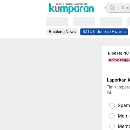
Pencarian
Loading
Loading
Loading
Breaking News
SATU Indonesia Awards
Biodata NC
Kiriman Pengg
Laporkan 
Tim kumpara
ini.
Spam,
Memil
Memba