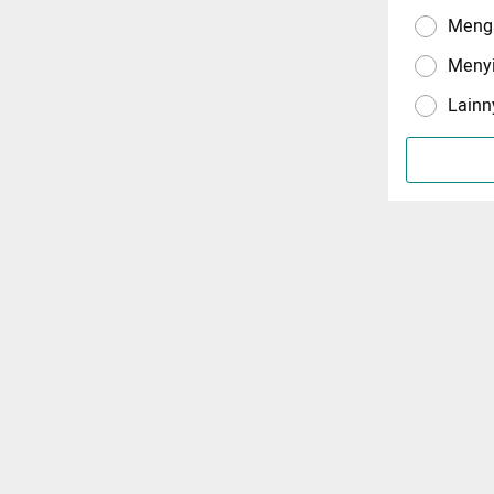
Menga
Meny
Lainn