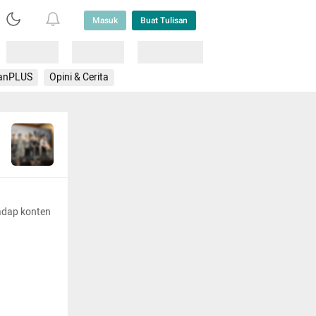
Masuk
Buat Tulisan
Loading
Loading
Lainnya
anPLUS
Opini & Cerita
adap konten