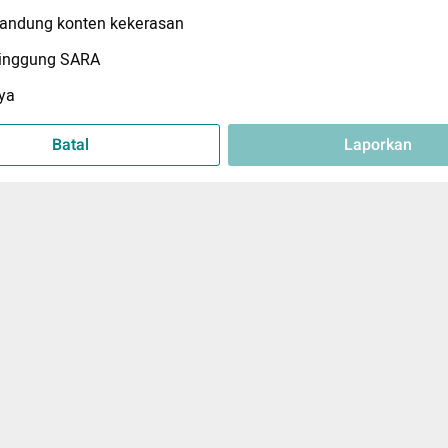
ndung konten kekerasan
inggung SARA
ya
Batal
Laporkan