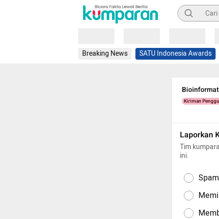
Pencarian
Loading
Loading
Loading
Breaking News
SATU Indonesia Awards
Bioinformati
Kiriman Pengg
Laporkan 
Tim kumpara
ini.
Spam,
Memil
Memba