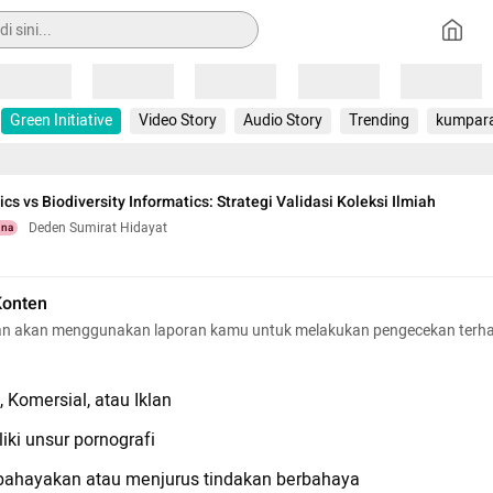
Loading
Loading
Loading
Loading
Loading
Green Initiative
Video Story
Audio Story
Trending
kumpar
cs vs Biodiversity Informatics: Strategi Validasi Koleksi Ilmiah
Deden Sumirat Hidayat
una
Konten
n akan menggunakan laporan kamu untuk melakukan pengecekan terh
 Komersial, atau Iklan
iki unsur pornografi
hayakan atau menjurus tindakan berbahaya