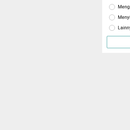
Menga
Meny
Lainn