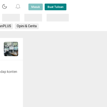
Masuk
Buat Tulisan
Loading
Loading
Lainnya
anPLUS
Opini & Cerita
adap konten