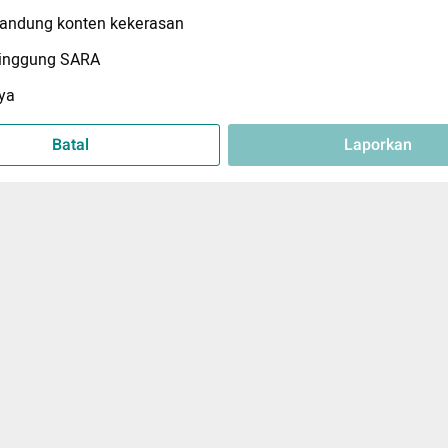
ndung konten kekerasan
inggung SARA
ya
Batal
Laporkan