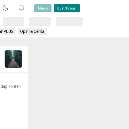
Masuk
Buat Tulisan
Loading
Loading
Lainnya
anPLUS
Opini & Cerita
adap konten