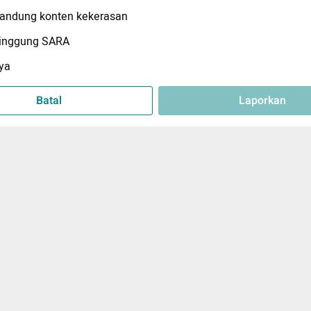
ndung konten kekerasan
inggung SARA
ya
Batal
Laporkan