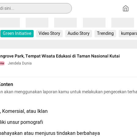
Loading
Loading
Loading
Loading
Loading
Green Initiative
Video Story
Audio Story
Trending
kumpar
grove Park, Tempat Wisata Edukasi di Taman Nasional Kutai
Jendela Dunia
una
Konten
n akan menggunakan laporan kamu untuk melakukan pengecekan terh
 Komersial, atau Iklan
iki unsur pornografi
hayakan atau menjurus tindakan berbahaya