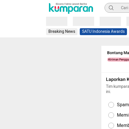
Pencarian
Loading
Loading
Loading
Breaking News
SATU Indonesia Awards
Bontang Man
Kiriman Pengg
Laporkan 
Tim kumpara
ini.
Spam,
Memil
Memba