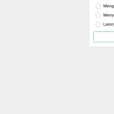
Menga
Meny
Lainn