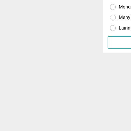
Menga
Meny
Lainn