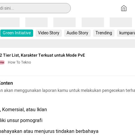
Loading
Loading
Loading
Loading
Loading
Green Initiative
Video Story
Audio Story
Trending
kumpar
2 Tier List, Karakter Terkuat untuk Mode PvE
How To Tekno
una
Konten
n akan menggunakan laporan kamu untuk melakukan pengecekan terh
 Komersial, atau Iklan
iki unsur pornografi
hayakan atau menjurus tindakan berbahaya