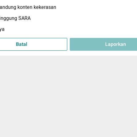
ndung konten kekerasan
inggung SARA
ya
Batal
Laporkan