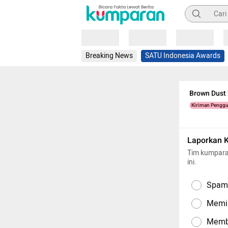
Pencarian
Loading
Loading
Loading
Breaking News
SATU Indonesia Awards
Brown Dust 
Kiriman Pengg
Laporkan 
Tim kumpara
ini.
Spam,
Memil
Memba