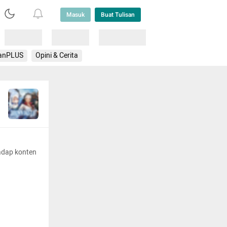
Masuk
Buat Tulisan
Loading
Loading
Lainnya
anPLUS
Opini & Cerita
adap konten