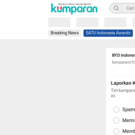
Pencarian
Loading
Loading
Loading
Breaking News
SATU Indonesia Awards
BYD Indones
kumparanOT
Laporkan 
Tim kumpara
ini.
Spam,
Memil
Memba