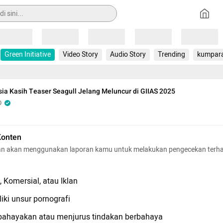
Loading
Loading
Loading
Loading
Loading
Green Initiative
Video Story
Audio Story
Trending
kumpar
ia Kasih Teaser Seagull Jelang Meluncur di GIIAS 2025
O
Konten
n akan menggunakan laporan kamu untuk melakukan pengecekan terh
 Komersial, atau Iklan
iki unsur pornografi
hayakan atau menjurus tindakan berbahaya