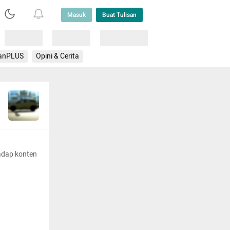
Masuk
Buat Tulisan
Loading
Loading
Lainnya
anPLUS
Opini & Cerita
adap konten