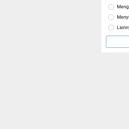
Menga
Meny
Lainn