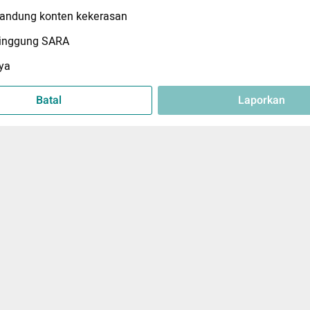
ndung konten kekerasan
inggung SARA
ya
Batal
Laporkan