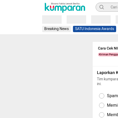
Pencarian
Loading
Loading
Loading
Breaking News
SATU Indonesia Awards
Cara Cek NI
Kiriman Pengg
Laporkan 
Tim kumpara
ini.
Spam,
Memil
Memba