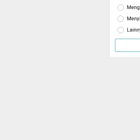
Menga
Meny
Lainn