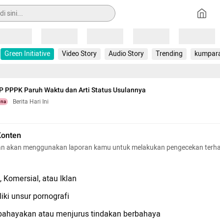
Loading
Loading
Loading
Loading
Loading
Green Initiative
Video Story
Audio Story
Trending
kumpar
P PPPK Paruh Waktu dan Arti Status Usulannya
Berita Hari Ini
una
Konten
n akan menggunakan laporan kamu untuk melakukan pengecekan terh
 Komersial, atau Iklan
iki unsur pornografi
hayakan atau menjurus tindakan berbahaya