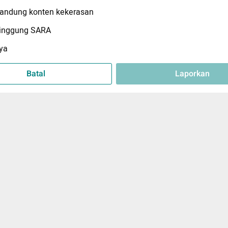
ndung konten kekerasan
inggung SARA
ya
Batal
Laporkan