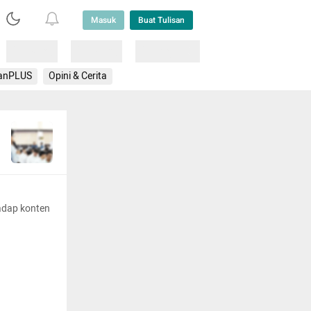
Masuk
Buat Tulisan
Loading
Loading
Lainnya
anPLUS
Opini & Cerita
adap konten