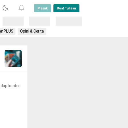
Masuk
Buat Tulisan
Loading
Loading
Lainnya
anPLUS
Opini & Cerita
adap konten