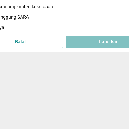
ndung konten kekerasan
inggung SARA
ya
Batal
Laporkan