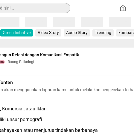
Loading
Loading
Loading
Loading
Loading
Green Initiative
Video Story
Audio Story
Trending
kumpar
ngun Relasi dengan Komunikasi Empatik
Ruang Psikologi
una
Konten
n akan menggunakan laporan kamu untuk melakukan pengecekan terh
 Komersial, atau Iklan
iki unsur pornografi
hayakan atau menjurus tindakan berbahaya