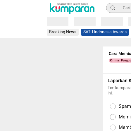
Pencarian
Loading
Loading
Loading
Breaking News
SATU Indonesia Awards
Cara Memba
Kiriman Pengg
Laporkan 
Tim kumpara
ini.
Spam,
Memil
Memba