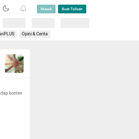
Masuk
Buat Tulisan
Loading
Loading
Lainnya
anPLUS
Opini & Cerita
adap konten