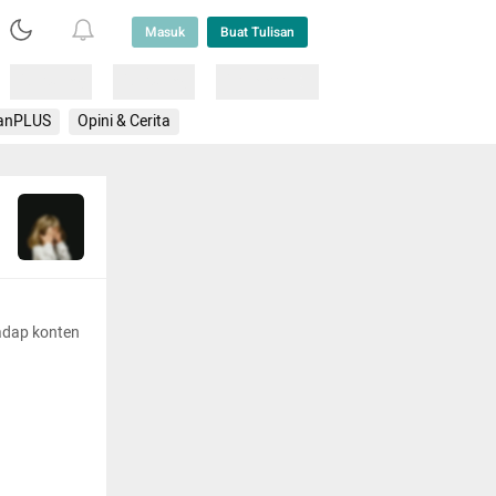
Masuk
Buat Tulisan
Loading
Loading
Lainnya
anPLUS
Opini & Cerita
adap konten