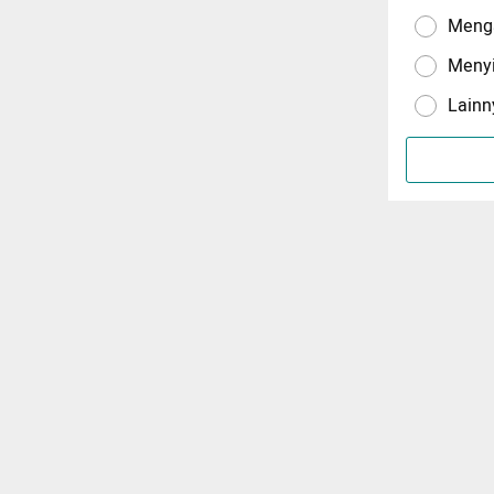
Menga
Meny
Lainn