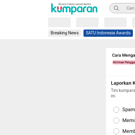
Pencarian
Loading
Loading
Loading
Breaking News
SATU Indonesia Awards
Cara Mengat
Kiriman Pengg
Laporkan 
Tim kumpara
ini.
Spam,
Memil
Memba