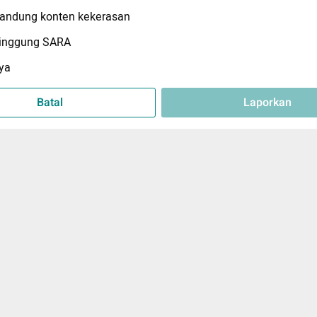
ndung konten kekerasan
inggung SARA
ya
Batal
Laporkan