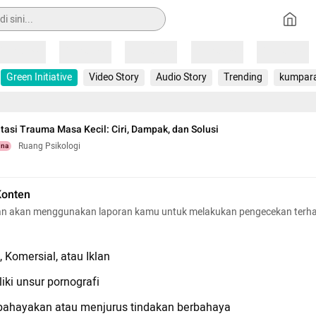
Loading
Loading
Loading
Loading
Loading
Green Initiative
Video Story
Audio Story
Trending
kumpar
asi Trauma Masa Kecil: Ciri, Dampak, dan Solusi
Ruang Psikologi
una
Konten
n akan menggunakan laporan kamu untuk melakukan pengecekan terh
 Komersial, atau Iklan
iki unsur pornografi
hayakan atau menjurus tindakan berbahaya