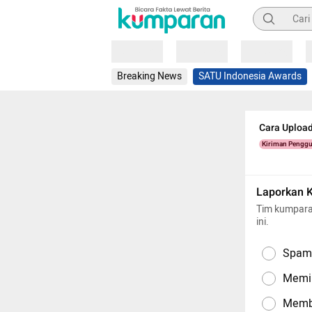
Pencarian
Loading
Loading
Loading
Breaking News
SATU Indonesia Awards
Cara Upload
Kiriman Pengg
Laporkan 
Tim kumpara
ini.
Spam,
Memil
Memba