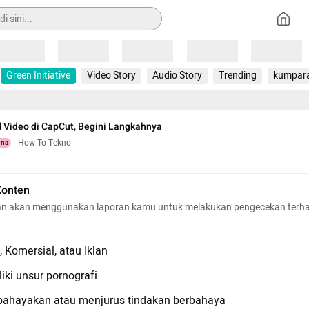
Loading
Loading
Loading
Loading
Loading
Green Initiative
Video Story
Audio Story
Trending
kumpar
 Video di CapCut, Begini Langkahnya
How To Tekno
una
Konten
n akan menggunakan laporan kamu untuk melakukan pengecekan terh
 Komersial, atau Iklan
iki unsur pornografi
hayakan atau menjurus tindakan berbahaya