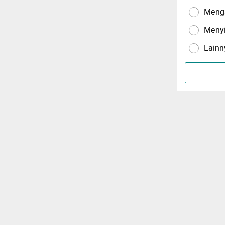
Menga
Meny
Lainn