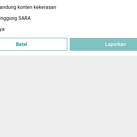
ndung konten kekerasan
inggung SARA
ya
Batal
Laporkan