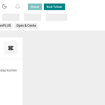
Masuk
Buat Tulisan
Loading
Loading
Lainnya
anPLUS
Opini & Cerita
adap konten