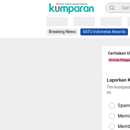
Pencarian
Loading
Loading
Loading
Breaking News
SATU Indonesia Awards
Ceritakan 
Kiriman Pengg
Laporkan 
Tim kumpara
ini.
Spam,
Memil
Memba