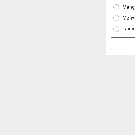
Menga
Meny
Lainn