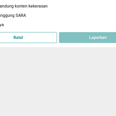
ndung konten kekerasan
inggung SARA
ya
Batal
Laporkan