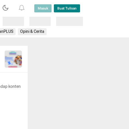
Masuk
Buat Tulisan
Loading
Loading
Lainnya
anPLUS
Opini & Cerita
adap konten