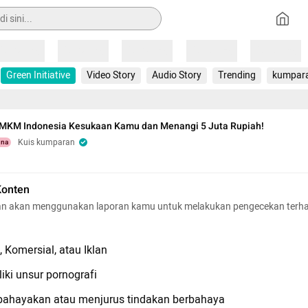
Loading
Loading
Loading
Loading
Loading
Green Initiative
Video Story
Audio Story
Trending
kumpar
UMKM Indonesia Kesukaan Kamu dan Menangi 5 Juta Rupiah!
Kuis kumparan
una
Konten
n akan menggunakan laporan kamu untuk melakukan pengecekan terh
 Komersial, atau Iklan
iki unsur pornografi
hayakan atau menjurus tindakan berbahaya