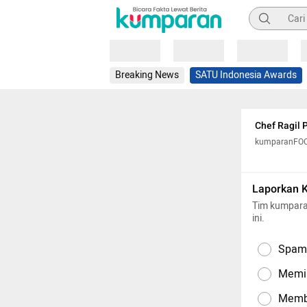
Pencarian
Loading
Loading
Loading
Breaking News
SATU Indonesia Awards
Chef Ragil 
kumparanFO
Laporkan 
Tim kumpara
ini.
Spam,
Memil
Memba