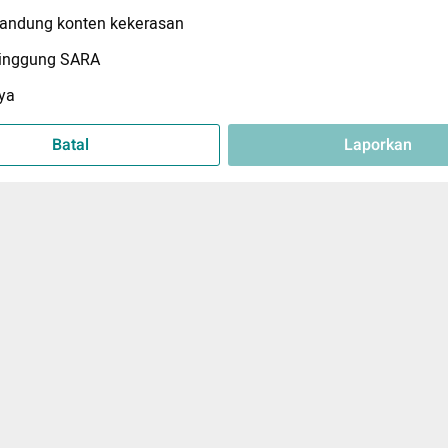
ndung konten kekerasan
inggung SARA
ya
Batal
Laporkan