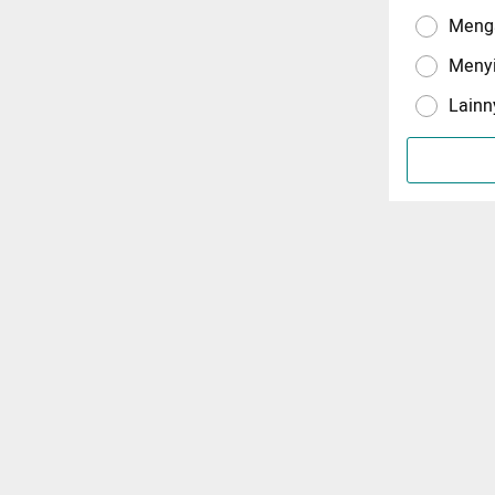
Menga
Meny
Lainn