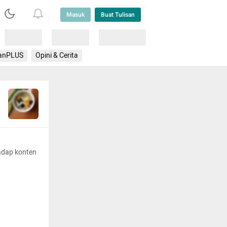
Masuk
Buat Tulisan
Loading
Loading
Lainnya
anPLUS
Opini & Cerita
adap konten