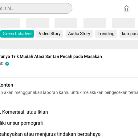
Loading
Loading
Loading
Loading
Loading
Green Initiative
Video Story
Audio Story
Trending
kumpar
Punya Trik Mudah Atasi Santan Pecah pada Masakan
OD
Konten
n akan menggunakan laporan kamu untuk melakukan pengecekan terh
 Komersial, atau Iklan
iki unsur pornografi
hayakan atau menjurus tindakan berbahaya