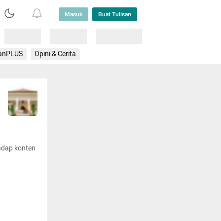
Masuk
Buat Tulisan
Loading
Loading
Lainnya
anPLUS
Opini & Cerita
adap konten