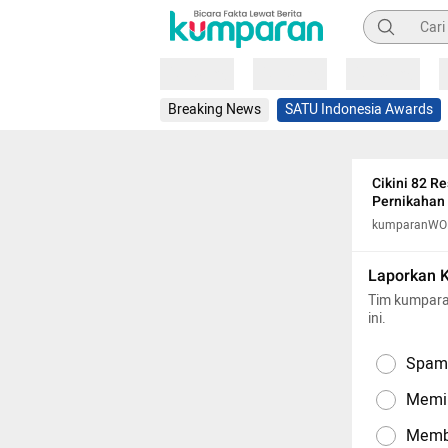
Pencarian
Loading
Loading
Loading
Breaking News
SATU Indonesia Awards
Cikini 82 R
Pernikahan
kumparanW
Laporkan 
Tim kumpara
ini.
Spam,
Memil
Memba