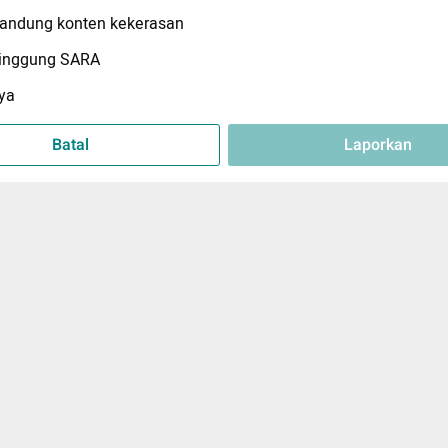
ndung konten kekerasan
inggung SARA
ya
Batal
Laporkan