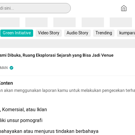
Loading
Loading
Loading
Loading
Loading
Green Initiative
Video Story
Audio Story
Trending
kumpar
esmi Dibuka, Ruang Eksplorasi Sejarah yang Bisa Jadi Venue
OMAN
Konten
n akan menggunakan laporan kamu untuk melakukan pengecekan terh
 Komersial, atau Iklan
iki unsur pornografi
hayakan atau menjurus tindakan berbahaya