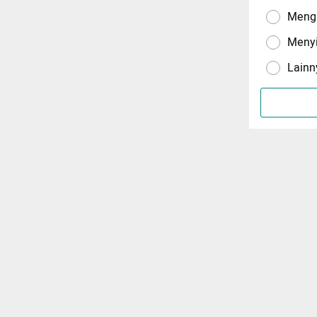
Menga
Meny
Lainn