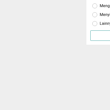
Menga
Meny
Lainn