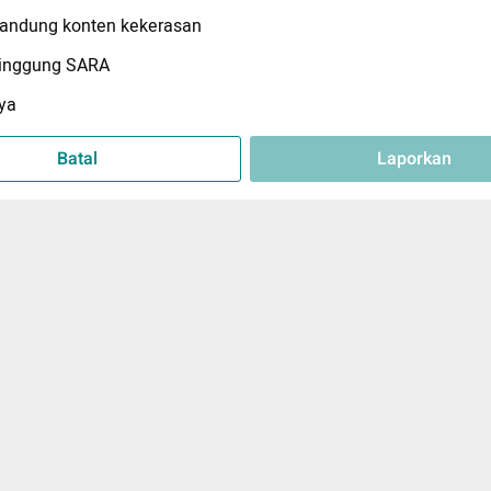
ndung konten kekerasan
inggung SARA
ya
Batal
Laporkan