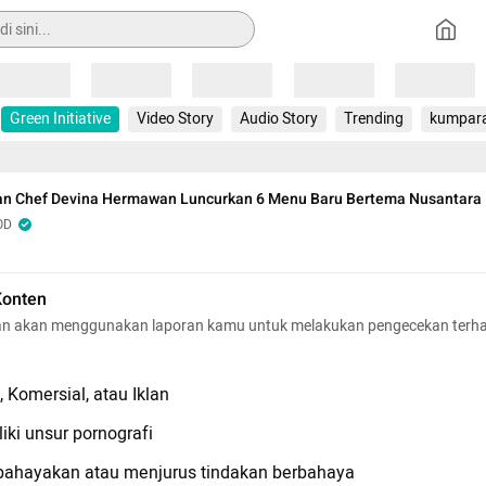
Loading
Loading
Loading
Loading
Loading
Green Initiative
Video Story
Audio Story
Trending
kumpar
dan Chef Devina Hermawan Luncurkan 6 Menu Baru Bertema Nusantara
OD
Konten
n akan menggunakan laporan kamu untuk melakukan pengecekan terh
 Komersial, atau Iklan
iki unsur pornografi
hayakan atau menjurus tindakan berbahaya