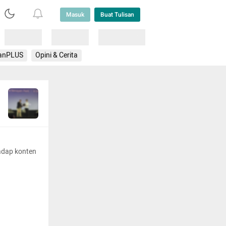
Masuk
Buat Tulisan
Loading
Loading
Lainnya
anPLUS
Opini & Cerita
adap konten