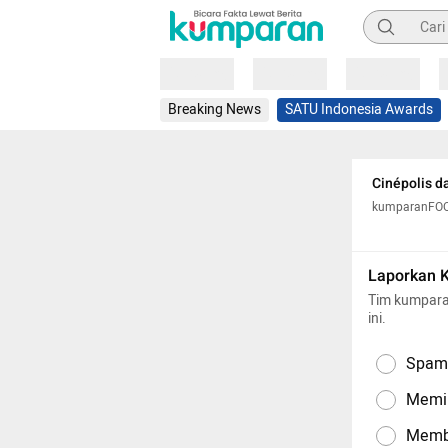
Pencarian
Loading
Loading
Loading
Breaking News
SATU Indonesia Awards
Cinépolis 
kumparanFO
Laporkan 
Tim kumpara
ini.
Spam,
Memil
Memba