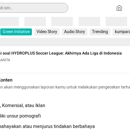
Loading
Loading
Loading
Loading
Loading
Green Initiative
Video Story
Audio Story
Trending
kumpar
 soal HYDROPLUS Soccer League: Akhirnya Ada Liga di Indonesia
LANITA
Konten
n akan menggunakan laporan kamu untuk melakukan pengecekan terh
 Komersial, atau Iklan
iki unsur pornografi
hayakan atau menjurus tindakan berbahaya