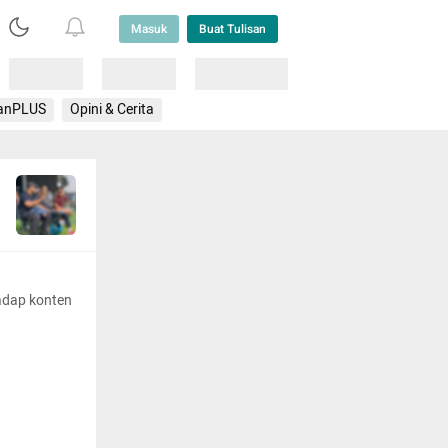
Masuk
Buat Tulisan
Loading
Loading
Lainnya
anPLUS
Opini & Cerita
adap konten