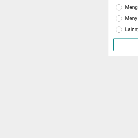
Menga
Meny
Lainn