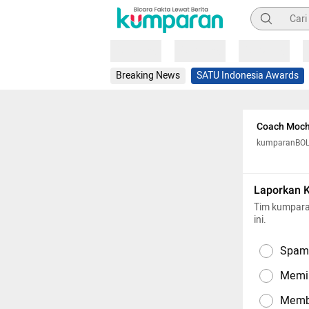
Pencarian
Loading
Loading
Loading
Breaking News
SATU Indonesia Awards
Coach Mochi
kumparanBO
Laporkan 
Tim kumpara
ini.
Spam,
Memil
Memba