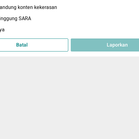
ndung konten kekerasan
inggung SARA
ya
Batal
Laporkan