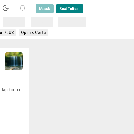
Masuk
Buat Tulisan
Loading
Loading
Lainnya
anPLUS
Opini & Cerita
adap konten