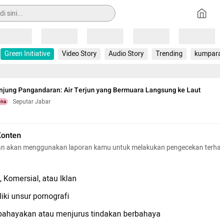
Loading
Loading
Loading
Loading
Loading
Green Initiative
Video Story
Audio Story
Trending
kumpar
njung Pangandaran: Air Terjun yang Bermuara Langsung ke Laut
Seputar Jabar
una
Konten
n akan menggunakan laporan kamu untuk melakukan pengecekan terh
 Komersial, atau Iklan
iki unsur pornografi
hayakan atau menjurus tindakan berbahaya