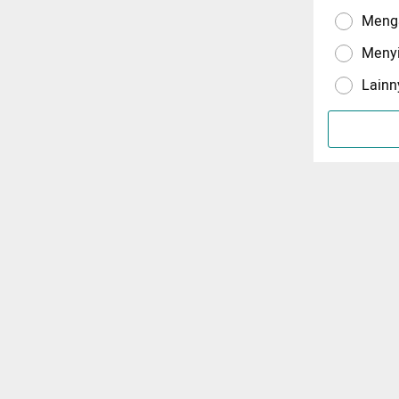
Menga
Meny
Lainn