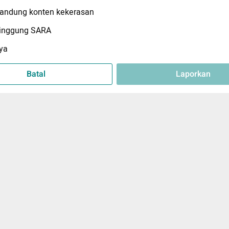
ndung konten kekerasan
inggung SARA
ya
Batal
Laporkan