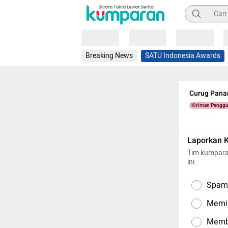
Pencarian
Loading
Loading
Loading
Breaking News
SATU Indonesia Awards
Curug Pana
Kiriman Pengg
Laporkan 
Tim kumpara
ini.
Spam,
Memil
Memba