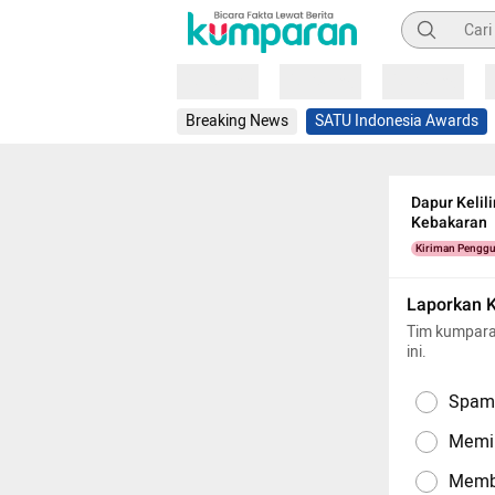
Pencarian
Loading
Loading
Loading
Breaking News
SATU Indonesia Awards
Dapur Kelil
Kebakaran
Kiriman Pengg
Laporkan 
Tim kumpara
ini.
Spam,
Memil
Memba