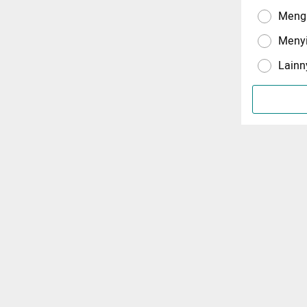
Menga
Meny
Lainn