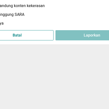
ndung konten kekerasan
inggung SARA
ya
Batal
Laporkan