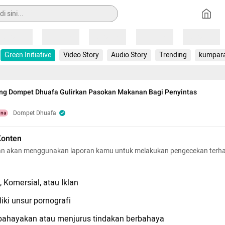
Loading
Loading
Loading
Loading
Loading
Green Initiative
Video Story
Audio Story
Trending
kumpar
ing Dompet Dhuafa Gulirkan Pasokan Makanan Bagi Penyintas
Dompet Dhuafa
una
Konten
n akan menggunakan laporan kamu untuk melakukan pengecekan terh
 Komersial, atau Iklan
iki unsur pornografi
hayakan atau menjurus tindakan berbahaya