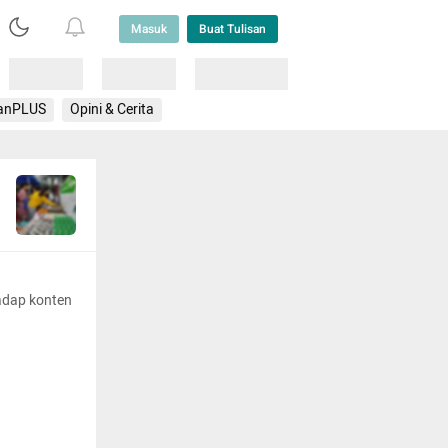
Masuk
Buat Tulisan
Loading
Loading
Lainnya
anPLUS
Opini & Cerita
adap konten