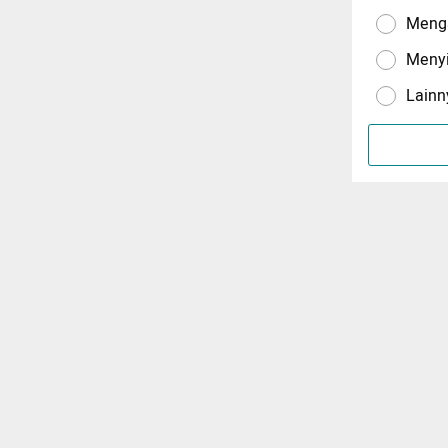
Menga
Meny
Lainn