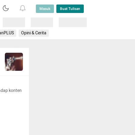
Masuk
Buat Tulisan
Loading
Loading
Lainnya
anPLUS
Opini & Cerita
adap konten