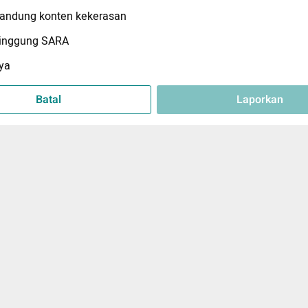
ndung konten kekerasan
inggung SARA
ya
Batal
Laporkan