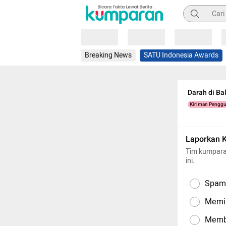
Pencarian
Loading
Loading
Loading
Breaking News
SATU Indonesia Awards
Darah di Ba
Kiriman Pengg
Laporkan 
Tim kumpara
ini.
Spam,
Memil
Memba