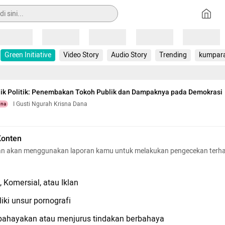
Loading
Loading
Loading
Loading
Loading
Green Initiative
Video Story
Audio Story
Trending
kumpar
lik Politik: Penembakan Tokoh Publik dan Dampaknya pada Demokrasi
I Gusti Ngurah Krisna Dana
una
Konten
n akan menggunakan laporan kamu untuk melakukan pengecekan terh
 Komersial, atau Iklan
iki unsur pornografi
hayakan atau menjurus tindakan berbahaya