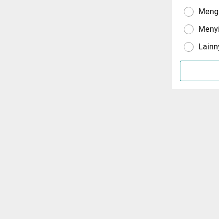
Menga
Meny
Lainn