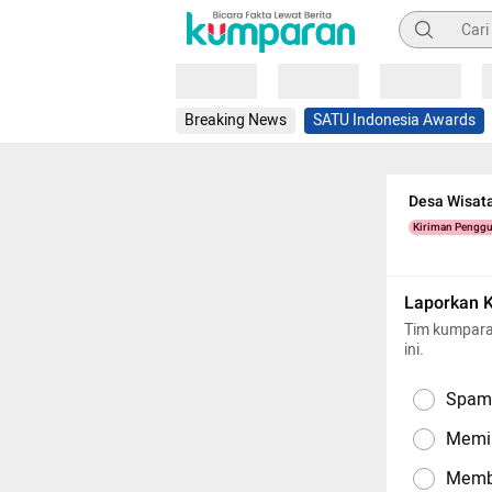
Pencarian
Loading
Loading
Loading
Breaking News
SATU Indonesia Awards
Desa Wisat
Kiriman Pengg
Laporkan 
Tim kumpara
ini.
Spam,
Memil
Memba