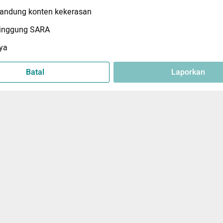
ndung konten kekerasan
inggung SARA
ya
Batal
Laporkan