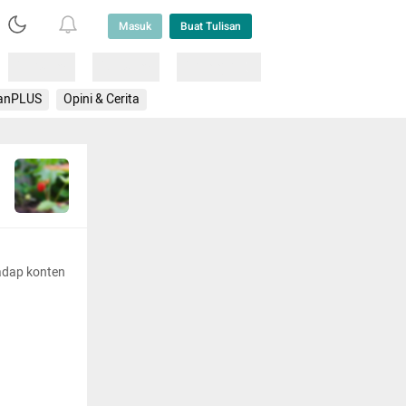
Masuk
Buat Tulisan
Loading
Loading
Lainnya
anPLUS
Opini & Cerita
adap konten