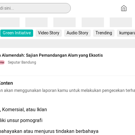
Loading
Loading
Loading
Loading
Loading
Green Initiative
Video Story
Audio Story
Trending
kumpar
a Alamendah: Sajian Pemandangan Alam yang Eksotis
Seputar Bandung
una
Konten
n akan menggunakan laporan kamu untuk melakukan pengecekan terh
 Komersial, atau Iklan
iki unsur pornografi
hayakan atau menjurus tindakan berbahaya