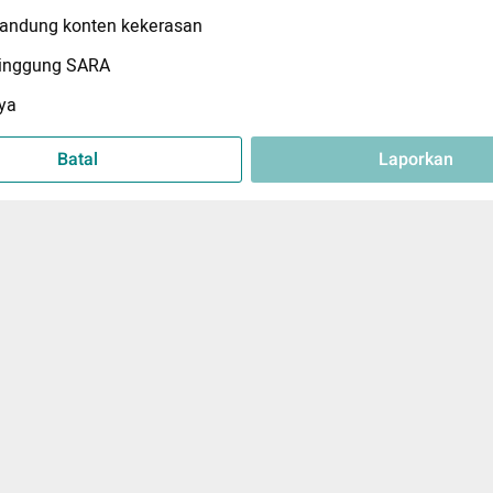
ndung konten kekerasan
inggung SARA
ya
Batal
Laporkan