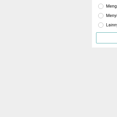
Menga
Meny
Lainn