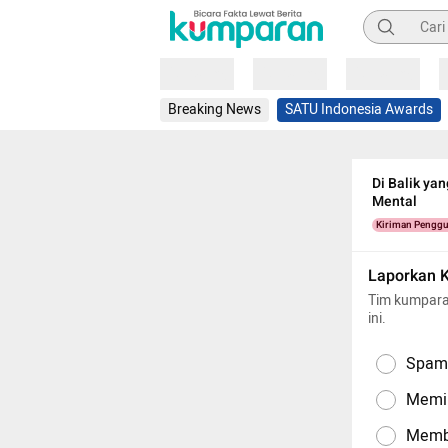
Pencarian
Loading
Loading
Loading
Breaking News
SATU Indonesia Awards
Di Balik ya
Mental
Kiriman Pengg
Laporkan 
Tim kumpara
ini.
Spam,
Memil
Memba