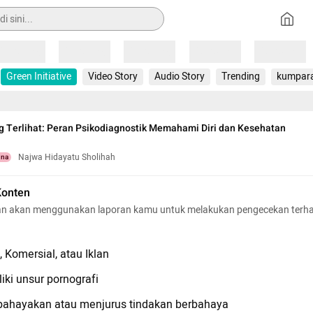
Loading
Loading
Loading
Loading
Loading
Green Initiative
Video Story
Audio Story
Trending
kumpar
ng Terlihat: Peran Psikodiagnostik Memahami Diri dan Kesehatan
Najwa Hidayatu Sholihah
una
Konten
n akan menggunakan laporan kamu untuk melakukan pengecekan terh
 Komersial, atau Iklan
iki unsur pornografi
hayakan atau menjurus tindakan berbahaya