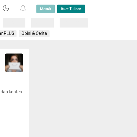
Masuk
Buat Tulisan
Loading
Loading
Lainnya
anPLUS
Opini & Cerita
adap konten