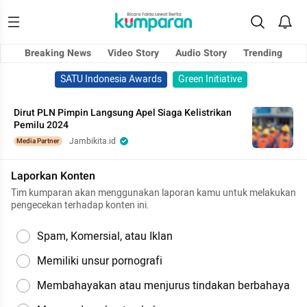
Breaking News
Video Story
Audio Story
Trending
SATU Indonesia Awards
Green Initiative
Dirut PLN Pimpin Langsung Apel Siaga Kelistrikan
Pemilu 2024
Jambikita.id
Media Partner
Laporkan Konten
Tim kumparan akan menggunakan laporan kamu untuk melakukan
pengecekan terhadap konten ini.
Spam, Komersial, atau Iklan
Memiliki unsur pornografi
Membahayakan atau menjurus tindakan berbahaya