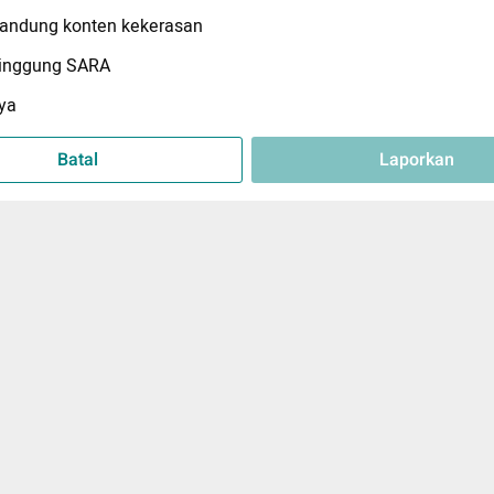
ndung konten kekerasan
inggung SARA
ya
Batal
Laporkan