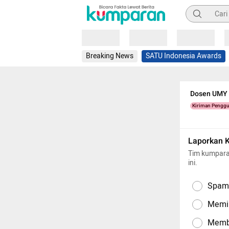
Pencarian
Loading
Loading
Loading
Breaking News
SATU Indonesia Awards
Dosen UMY B
Kiriman Pengg
Laporkan 
Tim kumpara
ini.
Spam,
Memil
Memba