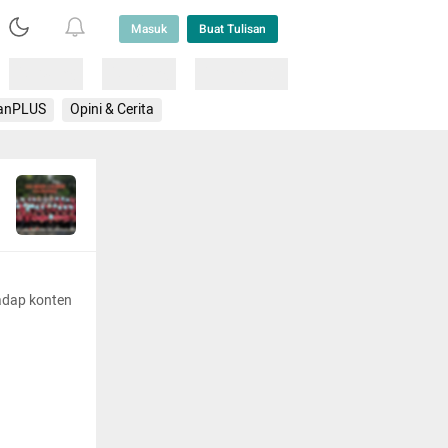
Masuk
Buat Tulisan
Loading
Loading
Lainnya
anPLUS
Opini & Cerita
adap konten