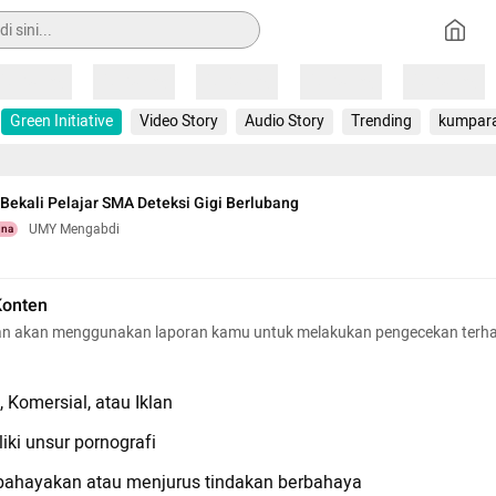
Loading
Loading
Loading
Loading
Loading
Green Initiative
Video Story
Audio Story
Trending
kumpar
ekali Pelajar SMA Deteksi Gigi Berlubang
UMY Mengabdi
una
Konten
n akan menggunakan laporan kamu untuk melakukan pengecekan terh
 Komersial, atau Iklan
iki unsur pornografi
hayakan atau menjurus tindakan berbahaya