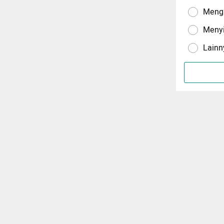
Menga
Meny
Lainn