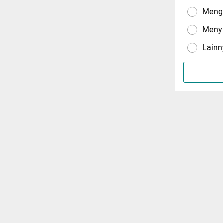
Menga
Meny
Lainn