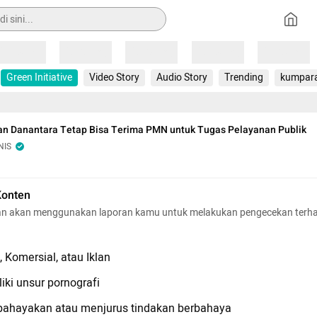
Loading
Loading
Loading
Loading
Loading
Green Initiative
Video Story
Audio Story
Trending
kumpar
an Danantara Tetap Bisa Terima PMN untuk Tugas Pelayanan Publik
NIS
Konten
n akan menggunakan laporan kamu untuk melakukan pengecekan terh
 Komersial, atau Iklan
iki unsur pornografi
hayakan atau menjurus tindakan berbahaya