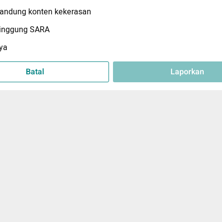
ndung konten kekerasan
inggung SARA
ya
Batal
Laporkan