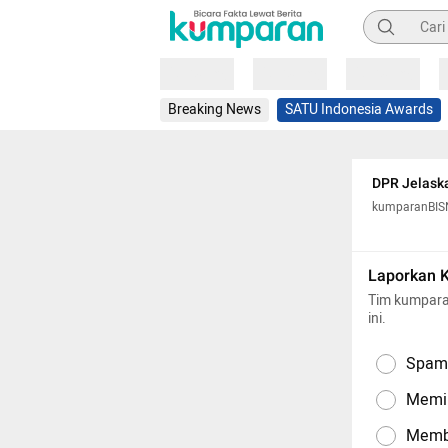
Pencarian
Loading
Loading
Loading
Breaking News
SATU Indonesia Awards
DPR Jelask
kumparanBIS
Laporkan 
Tim kumpara
ini.
Spam,
Memil
Memba