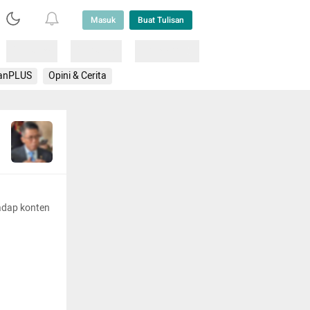
Masuk
Buat Tulisan
Loading
Loading
Lainnya
anPLUS
Opini & Cerita
adap konten