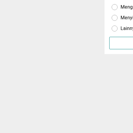
Menga
Meny
Lainn