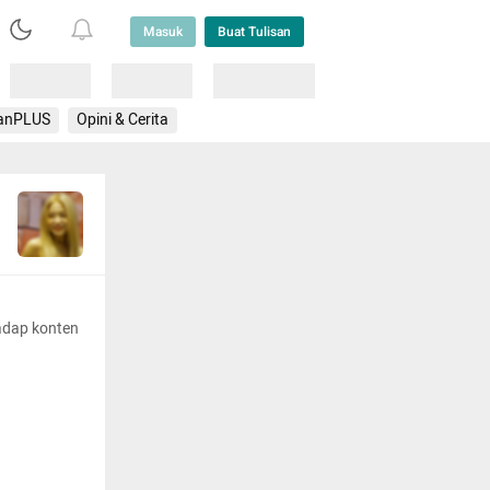
Masuk
Buat Tulisan
Loading
Loading
Lainnya
anPLUS
Opini & Cerita
adap konten