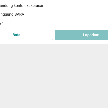
ndung konten kekerasan
inggung SARA
ya
Batal
Laporkan