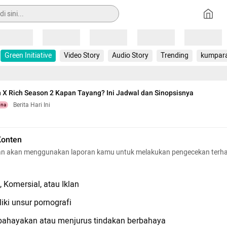
Loading
Loading
Loading
Loading
Loading
Green Initiative
Video Story
Audio Story
Trending
kumpar
h X Rich Season 2 Kapan Tayang? Ini Jadwal dan Sinopsisnya
Berita Hari Ini
una
Konten
n akan menggunakan laporan kamu untuk melakukan pengecekan terh
 Komersial, atau Iklan
iki unsur pornografi
hayakan atau menjurus tindakan berbahaya