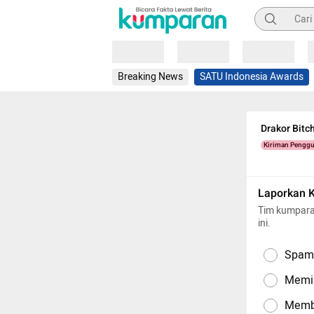
Pencarian
Loading
Loading
Loading
Breaking News
SATU Indonesia Awards
Drakor Bitc
Kiriman Pengg
Laporkan 
Tim kumpara
ini.
Spam,
Memil
Memba