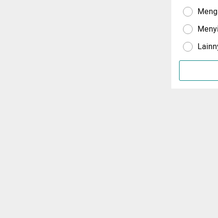
Menga
Meny
Lainn