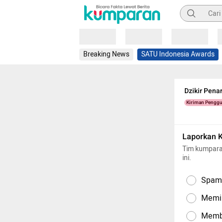
Pencarian
Loading
Loading
Loading
Breaking News
SATU Indonesia Awards
Dzikir Pena
Kiriman Pengg
Laporkan 
Tim kumpara
ini.
Spam,
Memil
Memba