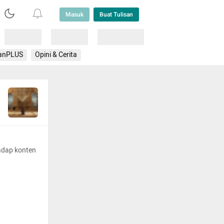
Masuk
Buat Tulisan
Loading
Loading
Lainnya
anPLUS
Opini & Cerita
adap konten