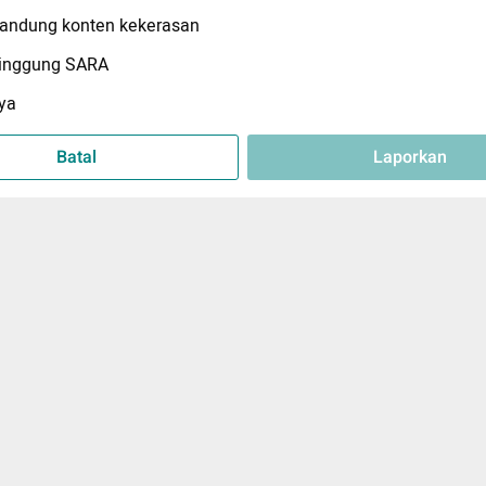
ndung konten kekerasan
inggung SARA
ya
Batal
Laporkan