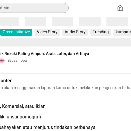
Loading
Loading
Loading
Loading
Loading
Green Initiative
Video Story
Audio Story
Trending
kumpar
rik Rezeki Paling Ampuh: Arab, Latin, dan Artinya
Bacaan Doa
una
Konten
n akan menggunakan laporan kamu untuk melakukan pengecekan terh
 Komersial, atau Iklan
iki unsur pornografi
hayakan atau menjurus tindakan berbahaya