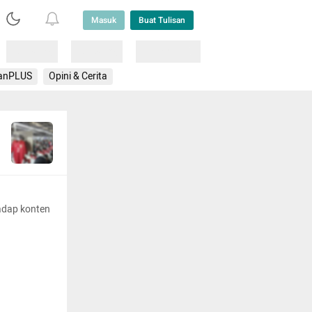
Masuk
Buat Tulisan
Loading
Loading
Lainnya
anPLUS
Opini & Cerita
adap konten