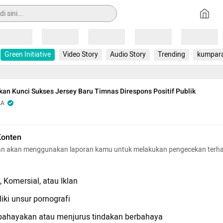
Loading
Loading
Loading
Loading
Loading
Green Initiative
Video Story
Audio Story
Trending
kumpar
kan Kunci Sukses Jersey Baru Timnas Direspons Positif Publik
LA
Konten
n akan menggunakan laporan kamu untuk melakukan pengecekan terh
 Komersial, atau Iklan
iki unsur pornografi
hayakan atau menjurus tindakan berbahaya