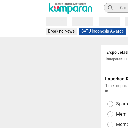
Pencarian
Loading
Loading
Loading
Breaking News
SATU Indonesia Awards
Erspo Jelas
kumparanBO
Laporkan 
Tim kumpara
ini.
Spam,
Memil
Memba