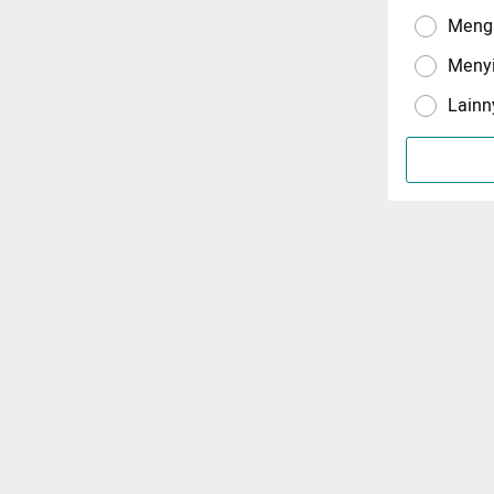
Menga
Meny
Lainn