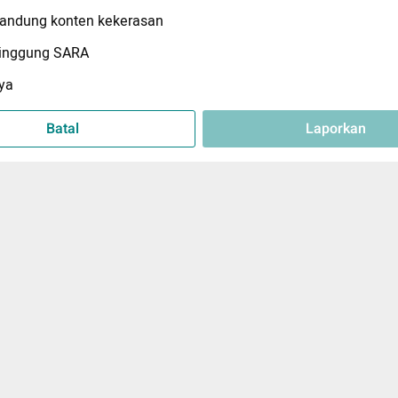
ndung konten kekerasan
inggung SARA
ya
Batal
Laporkan