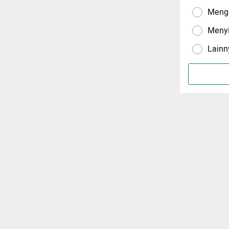
Menga
Meny
Lainn