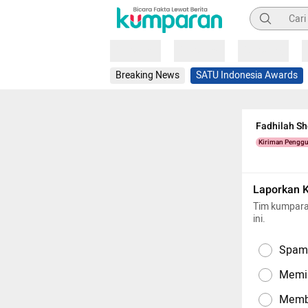
Pencarian
Loading
Loading
Loading
Breaking News
SATU Indonesia Awards
Fadhilah Sh
Kiriman Pengg
Laporkan 
Tim kumpara
ini.
Spam,
Memil
Memba