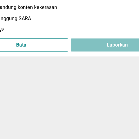
ndung konten kekerasan
inggung SARA
ya
Batal
Laporkan