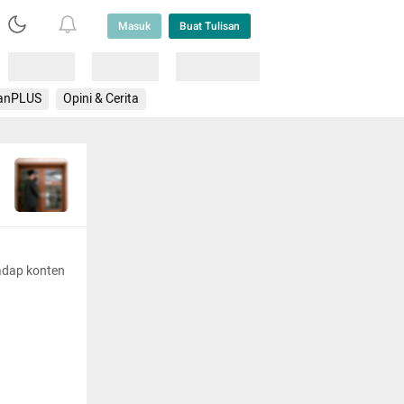
Masuk
Buat Tulisan
Loading
Loading
Lainnya
anPLUS
Opini & Cerita
adap konten