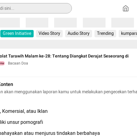
Loading
Loading
Loading
Loading
Loading
Green Initiative
Video Story
Audio Story
Trending
kumpar
olat Tarawih Malam ke-28: Tentang Diangkat Derajat Seseorang di
Bacaan Doa
una
Konten
n akan menggunakan laporan kamu untuk melakukan pengecekan terh
 Komersial, atau Iklan
iki unsur pornografi
hayakan atau menjurus tindakan berbahaya