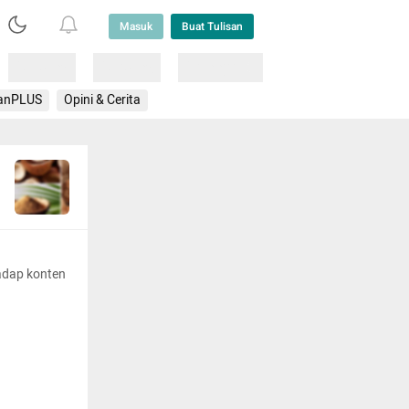
Masuk
Buat Tulisan
Loading
Loading
Lainnya
anPLUS
Opini & Cerita
adap konten