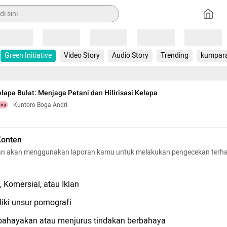
Loading
Loading
Loading
Loading
Loading
Green Initiative
Video Story
Audio Story
Trending
kumpar
elapa Bulat: Menjaga Petani dan Hilirisasi Kelapa
Kuntoro Boga Andri
una
Konten
n akan menggunakan laporan kamu untuk melakukan pengecekan terh
 Komersial, atau Iklan
iki unsur pornografi
hayakan atau menjurus tindakan berbahaya