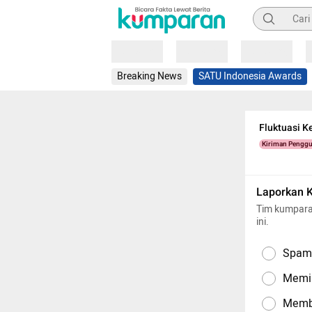
Pencarian
Loading
Loading
Loading
Breaking News
SATU Indonesia Awards
Fluktuasi K
Kiriman Pengg
Laporkan 
Tim kumpara
ini.
Spam,
Memil
Memba