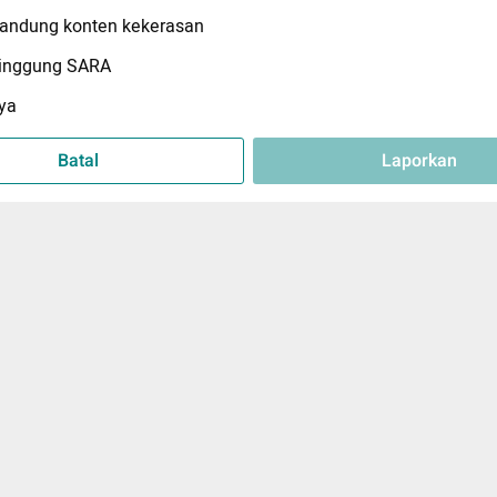
ndung konten kekerasan
inggung SARA
ya
Batal
Laporkan