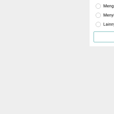
Menga
Meny
Lainn