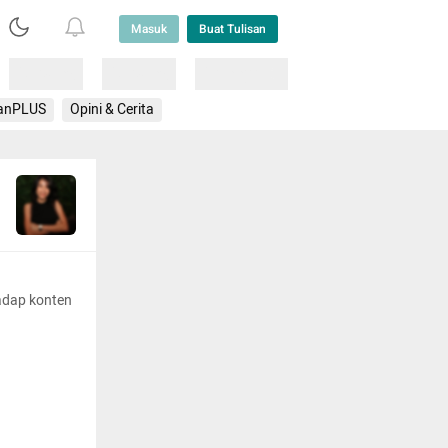
Masuk
Buat Tulisan
Loading
Loading
Lainnya
anPLUS
Opini & Cerita
adap konten