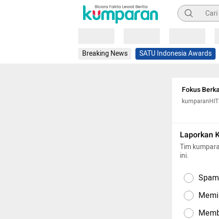
Pencarian
Loading
Loading
Loading
Breaking News
SATU Indonesia Awards
Fokus Berka
kumparanHIT
Laporkan 
Tim kumpara
ini.
Spam,
Memil
Memba