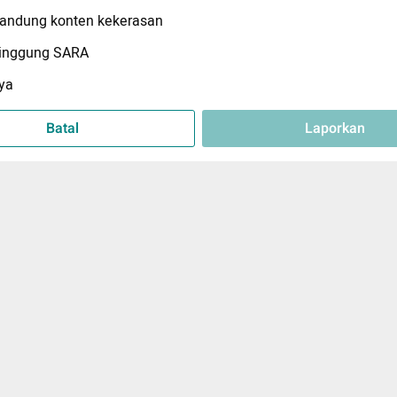
ndung konten kekerasan
inggung SARA
ya
Batal
Laporkan