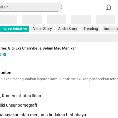
Loading
Loading
Loading
Loading
Loading
Green Initiative
Video Story
Audio Story
Trending
kumpar
rier, Gigi Eks Cherrybelle Belum Mau Menikah
S
Konten
n akan menggunakan laporan kamu untuk melakukan pengecekan terh
 Komersial, atau Iklan
iki unsur pornografi
hayakan atau menjurus tindakan berbahaya