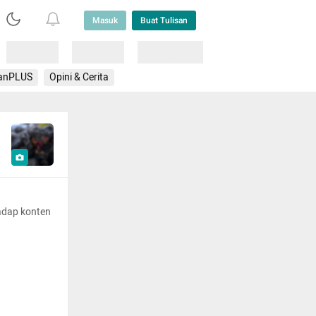
Masuk
Buat Tulisan
Loading
Loading
Lainnya
anPLUS
Opini & Cerita
adap konten