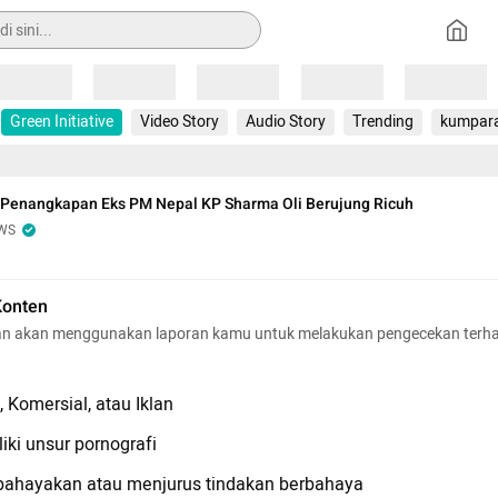
Loading
Loading
Loading
Loading
Loading
Green Initiative
Video Story
Audio Story
Trending
kumpar
 Penangkapan Eks PM Nepal KP Sharma Oli Berujung Ricuh
WS
Konten
n akan menggunakan laporan kamu untuk melakukan pengecekan terh
 Komersial, atau Iklan
iki unsur pornografi
hayakan atau menjurus tindakan berbahaya