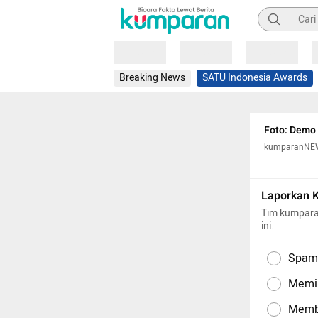
Pencarian
Loading
Loading
Loading
Breaking News
SATU Indonesia Awards
Foto: Demo
kumparanNE
Laporkan 
Tim kumpara
ini.
Spam,
Memil
Memba