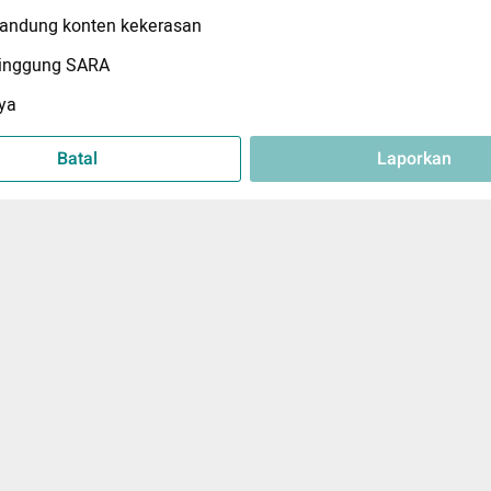
ndung konten kekerasan
inggung SARA
ya
Batal
Laporkan