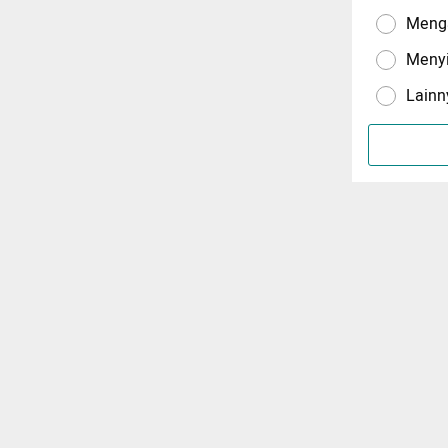
Menga
Meny
Lainn