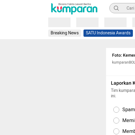
Pencarian
Loading
Loading
Loading
Breaking News
SATU Indonesia Awards
Foto: Kemer
kumparanBO
Laporkan 
Tim kumpara
ini.
Spam,
Memil
Memba