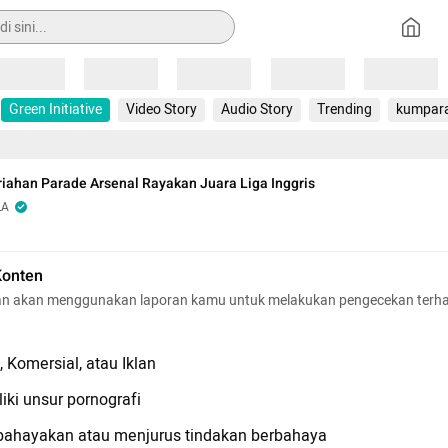
Loading
Loading
Loading
Loading
Loading
Green Initiative
Video Story
Audio Story
Trending
kumpar
iahan Parade Arsenal Rayakan Juara Liga Inggris
LA
Konten
n akan menggunakan laporan kamu untuk melakukan pengecekan terh
 Komersial, atau Iklan
iki unsur pornografi
hayakan atau menjurus tindakan berbahaya