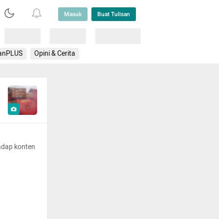
Masuk
Buat Tulisan
Loading
Loading
Lainnya
anPLUS
Opini & Cerita
adap konten