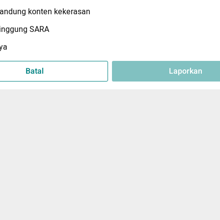
ndung konten kekerasan
inggung SARA
ya
Batal
Laporkan