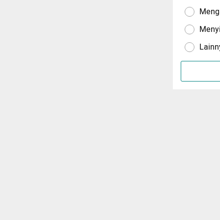
Menga
Meny
Lainn