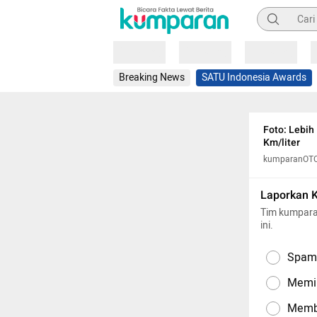
Pencarian
Loading
Loading
Loading
Breaking News
SATU Indonesia Awards
Foto: Lebi
Km/liter
kumparanOT
Laporkan 
Tim kumpara
ini.
Spam,
Memil
Memba