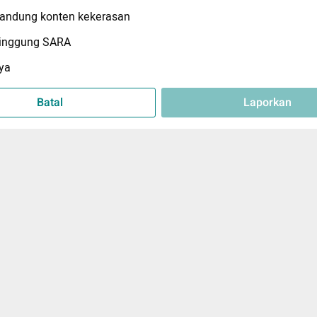
ndung konten kekerasan
inggung SARA
ya
Batal
Laporkan