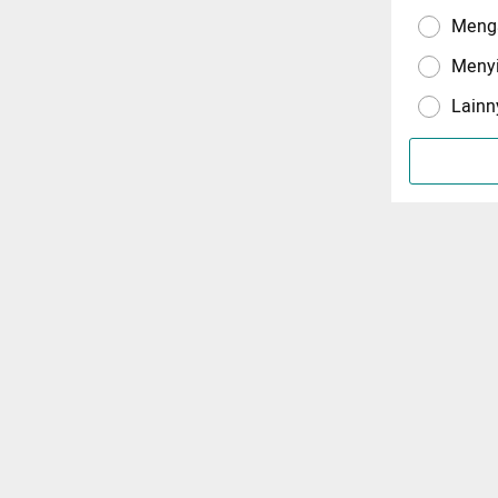
Menga
Meny
Lainn