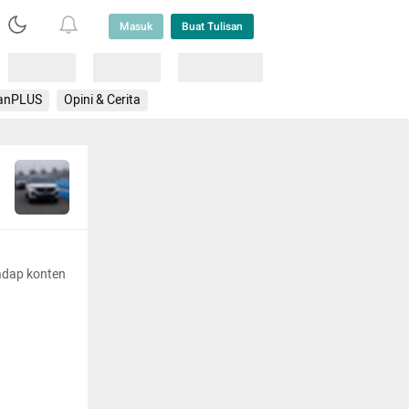
Masuk
Buat Tulisan
Loading
Loading
Lainnya
anPLUS
Opini & Cerita
adap konten