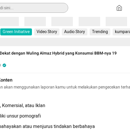
Loading
Loading
Loading
Loading
Loading
Green Initiative
Video Story
Audio Story
Trending
kumpar
h Dekat dengan Wuling Almaz Hybrid yang Konsumsi BBM-nya 19
O
Konten
n akan menggunakan laporan kamu untuk melakukan pengecekan terh
 Komersial, atau Iklan
iki unsur pornografi
hayakan atau menjurus tindakan berbahaya