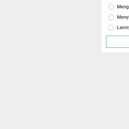
Menga
Meny
Lainn