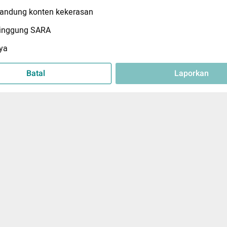
ndung konten kekerasan
inggung SARA
ya
Batal
Laporkan