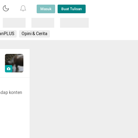
Masuk
Buat Tulisan
Loading
Loading
Lainnya
anPLUS
Opini & Cerita
adap konten