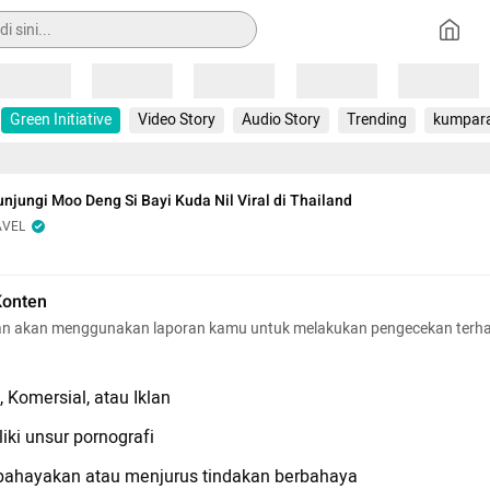
Loading
Loading
Loading
Loading
Loading
Green Initiative
Video Story
Audio Story
Trending
kumpar
njungi Moo Deng Si Bayi Kuda Nil Viral di Thailand
AVEL
Konten
n akan menggunakan laporan kamu untuk melakukan pengecekan terh
 Komersial, atau Iklan
iki unsur pornografi
hayakan atau menjurus tindakan berbahaya