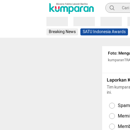
Pencarian
Loading
Loading
Loading
Breaking News
SATU Indonesia Awards
Foto: Mengu
kumparanTR
Laporkan 
Tim kumpara
ini.
Spam,
Memil
Memba