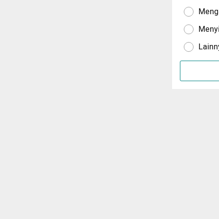
Menga
Meny
Lainn