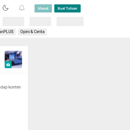
Masuk
Buat Tulisan
Loading
Loading
Lainnya
anPLUS
Opini & Cerita
adap konten