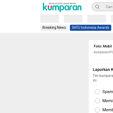
Pencarian
Loading
Loading
Loading
Breaking News
SATU Indonesia Awards
Foto: Mobil
kumparanOT
Laporkan 
Tim kumpara
ini.
Spam,
Memil
Memba