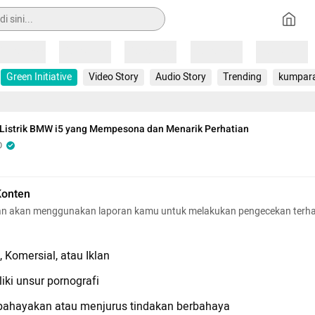
Loading
Loading
Loading
Loading
Loading
Green Initiative
Video Story
Audio Story
Trending
kumpar
 Listrik BMW i5 yang Mempesona dan Menarik Perhatian
O
Konten
n akan menggunakan laporan kamu untuk melakukan pengecekan terh
 Komersial, atau Iklan
iki unsur pornografi
hayakan atau menjurus tindakan berbahaya