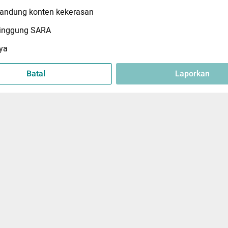
ndung konten kekerasan
inggung SARA
ya
Batal
Laporkan