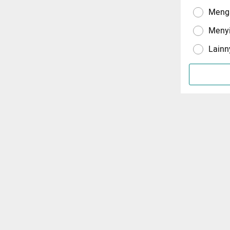
Menga
Meny
Lainn