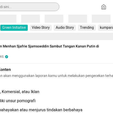
Loading
Loading
Loading
Loading
Loading
Green Initiative
Video Story
Audio Story
Trending
kumpar
n Menhan Sjafrie Sjamsoeddin Sambut Tangan Kanan Putin di
WS
Konten
n akan menggunakan laporan kamu untuk melakukan pengecekan terh
 Komersial, atau Iklan
iki unsur pornografi
hayakan atau menjurus tindakan berbahaya