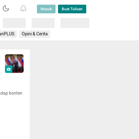
Masuk
Buat Tulisan
Loading
Loading
Lainnya
anPLUS
Opini & Cerita
adap konten