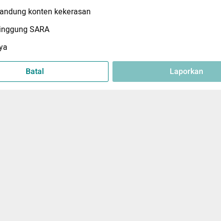
ndung konten kekerasan
inggung SARA
ya
Batal
Laporkan