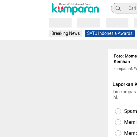
Pencarian
Loading
Loading
Loading
Breaking News
SATU Indonesia Awards
Foto: Mome
Kemhan
kumparanNE
Laporkan 
Tim kumpara
ini.
Spam,
Memil
Memba