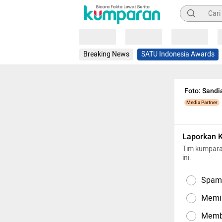
Pencarian
Loading
Loading
Loading
Breaking News
SATU Indonesia Awards
Foto: Sandi
Media Partner
Laporkan 
Tim kumpara
ini.
Spam,
Memil
Memba