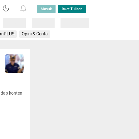
Masuk
Buat Tulisan
Loading
Loading
Lainnya
anPLUS
Opini & Cerita
adap konten