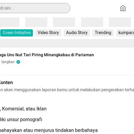
Loading
Loading
Loading
Loading
Loading
Green Initiative
Video Story
Audio Story
Trending
kumpar
aga Uno Ikut Tari Piring Minangkabau di Pariaman
langkan
Konten
n akan menggunakan laporan kamu untuk melakukan pengecekan terh
 Komersial, atau Iklan
iki unsur pornografi
hayakan atau menjurus tindakan berbahaya