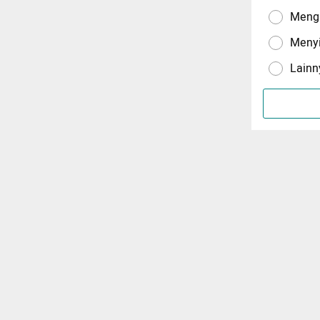
Menga
Meny
Lainn