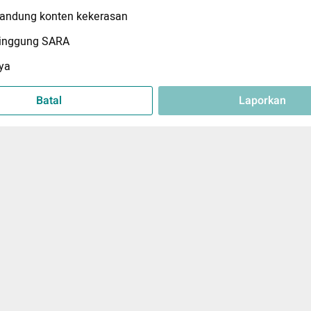
ndung konten kekerasan
inggung SARA
ya
Batal
Laporkan